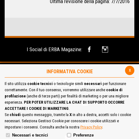
Ultima revisione della pagina: 7/7/2016
I Social di ERBA Magazine:
x
INFORMATIVA COOKIE
Il sito utilizza
cookie tecnici
o tecnologie simili
necessari
per funzionare
correttamente. Con il tuo consenso, vorremmo utilizzare anche
cookie di
profilazione
(anche di terze parti) per finalità di marketing o per una migliore
esperienza.
PER POTER UTILIZZARE LA CHAT DI SUPPORTO OCCORRE
ACCETTARE I COOKIE DI MARKETING
.
Se
chiudi
questo messaggio, tramite la
X
in alto a destra, accetti solo i cookie
necessari. Seleziona Gestisci Cookie per conoscere i cookie utilizzati e
Site Map
Cookie Policy
impostare i consensi. Consulta anche la nostra
Privacy Policy
.
Necessari e tecnici
Preferenze