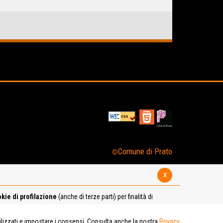
Comune di Prato
x
kie di profilazione
(anche di terze parti) per finalità di
tilizzati e impostare i consensi. Consulta anche la nostra
Privacy