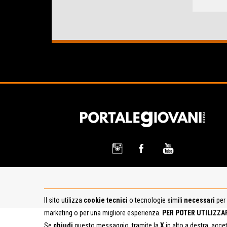
Il sito utilizza
cookie tecnici
o tecnologie simili
necessari
per 
marketing o per una migliore esperienza.
PER POTER UTILIZZA
Se
chiudi
questo messaggio, tramite la
X
in alto a destra, acce