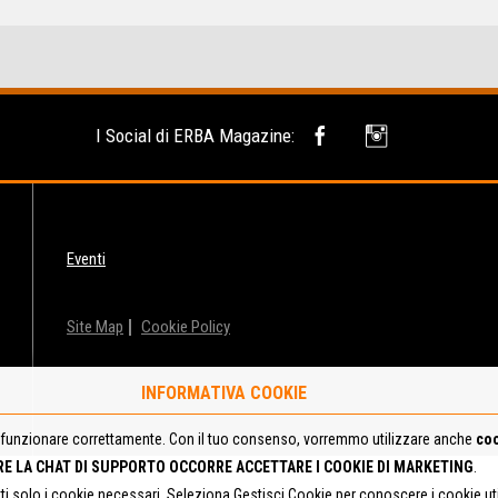
I Social di ERBA Magazine:
Eventi
Site Map
Cookie Policy
INFORMATIVA COOKIE
funzionare correttamente. Con il tuo consenso, vorremmo utilizzare anche
coo
RE LA CHAT DI SUPPORTO OCCORRE ACCETTARE I COOKIE DI MARKETING
.
tti solo i cookie necessari. Seleziona Gestisci Cookie per conoscere i cookie u