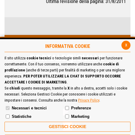
Ultima revisione della pagina: 31/8/2011
x
INFORMATIVA COOKIE
Il sito utilizza
cookie tecnici
o tecnologie simili
necessari
per funzionare
correttamente. Con il tuo consenso, vorremmo utilizzare anche
cookie di
profilazione
(anche di terze parti) per finalità di marketing o per una migliore
esperienza.
PER POTER UTILIZZARE LA CHAT DI SUPPORTO OCCORRE
ACCETTARE I COOKIE DI MARKETING
.
Se
chiudi
questo messaggio, tramite la
X
in alto a destra, accetti solo i cookie
necessari. Seleziona Gestisci Cookie per conoscere i cookie utilizzati e
Site Map
Cookie Policy
impostare i consensi. Consulta anche la nostra
Privacy Policy
.
Necessari e tecnici
Preferenze
Statistiche
Marketing
GESTISCI COOKIE