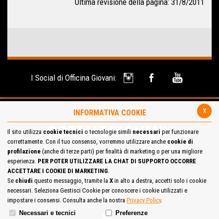
Ultima revisione della pagina: 31/8/2011
I Social di Officina Giovani:
x
INFORMATIVA COOKIE
Il sito utilizza
cookie tecnici
o tecnologie simili
necessari
per funzionare
correttamente. Con il tuo consenso, vorremmo utilizzare anche
cookie di
profilazione
(anche di terze parti) per finalità di marketing o per una migliore
esperienza.
PER POTER UTILIZZARE LA CHAT DI SUPPORTO OCCORRE
ACCETTARE I COOKIE DI MARKETING
.
Se
chiudi
questo messaggio, tramite la
X
in alto a destra, accetti solo i cookie
necessari. Seleziona Gestisci Cookie per conoscere i cookie utilizzati e
Site Map
Cookie Policy
impostare i consensi. Consulta anche la nostra
Privacy Policy
.
Necessari e tecnici
Preferenze