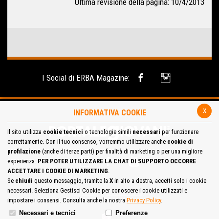
Ultima revisione della pagina: 10/4/2013
I Social di ERBA Magazine:
x
INFORMATIVA COOKIE
Il sito utilizza
cookie tecnici
o tecnologie simili
necessari
per funzionare
correttamente. Con il tuo consenso, vorremmo utilizzare anche
cookie di
profilazione
(anche di terze parti) per finalità di marketing o per una migliore
esperienza.
PER POTER UTILIZZARE LA CHAT DI SUPPORTO OCCORRE
ACCETTARE I COOKIE DI MARKETING
.
Se
chiudi
questo messaggio, tramite la
X
in alto a destra, accetti solo i cookie
necessari. Seleziona Gestisci Cookie per conoscere i cookie utilizzati e
Site Map
Cookie Policy
impostare i consensi. Consulta anche la nostra
Privacy Policy
.
Necessari e tecnici
Preferenze