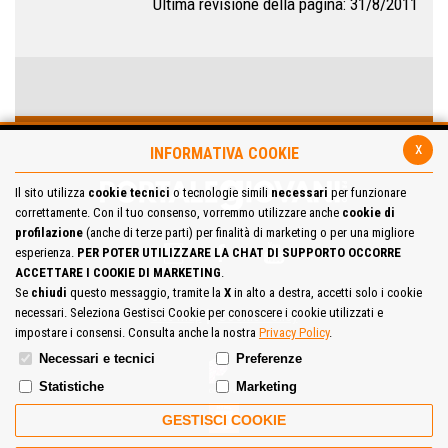
Ultima revisione della pagina: 31/8/2011
x
INFORMATIVA COOKIE
Il sito utilizza
cookie tecnici
o tecnologie simili
necessari
per funzionare
correttamente. Con il tuo consenso, vorremmo utilizzare anche
cookie di
profilazione
(anche di terze parti) per finalità di marketing o per una migliore
esperienza.
PER POTER UTILIZZARE LA CHAT DI SUPPORTO OCCORRE
ACCETTARE I COOKIE DI MARKETING
.
Se
chiudi
questo messaggio, tramite la
X
in alto a destra, accetti solo i cookie
necessari. Seleziona Gestisci Cookie per conoscere i cookie utilizzati e
Site Map
Cookie Policy
impostare i consensi. Consulta anche la nostra
Privacy Policy
.
Necessari e tecnici
Preferenze
Statistiche
Marketing
GESTISCI COOKIE