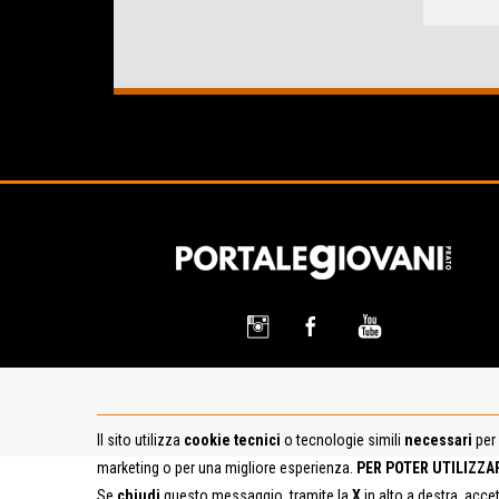
Il sito utilizza
cookie tecnici
o tecnologie simili
necessari
per 
marketing o per una migliore esperienza.
PER POTER UTILIZZA
Se
chiudi
questo messaggio, tramite la
X
in alto a destra, acce