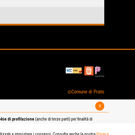
Comune di Prato
x
kie di profilazione
(anche di terze parti) per finalità di
tilizzati e impostare i consensi. Consulta anche la nostra
Privacy