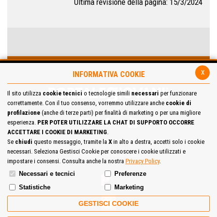
Ultima revisione della pagina: 15/3/2024
x
INFORMATIVA COOKIE
Il sito utilizza
cookie tecnici
o tecnologie simili
necessari
per funzionare
correttamente. Con il tuo consenso, vorremmo utilizzare anche
cookie di
profilazione
(anche di terze parti) per finalità di marketing o per una migliore
esperienza.
PER POTER UTILIZZARE LA CHAT DI SUPPORTO OCCORRE
ACCETTARE I COOKIE DI MARKETING
.
Se
chiudi
questo messaggio, tramite la
X
in alto a destra, accetti solo i cookie
necessari. Seleziona Gestisci Cookie per conoscere i cookie utilizzati e
Site Map
Cookie Policy
impostare i consensi. Consulta anche la nostra
Privacy Policy
.
Necessari e tecnici
Preferenze
Statistiche
Marketing
GESTISCI COOKIE