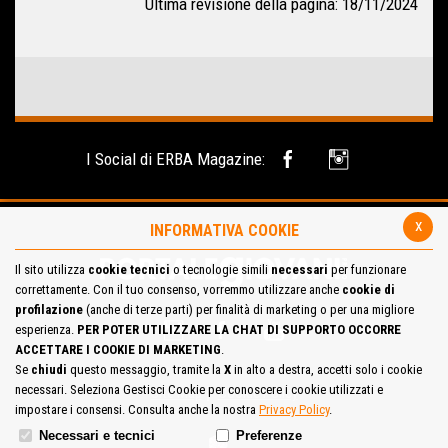
Ultima revisione della pagina: 18/11/2024
I Social di ERBA Magazine:
x
INFORMATIVA COOKIE
Il sito utilizza
cookie tecnici
o tecnologie simili
necessari
per funzionare
correttamente. Con il tuo consenso, vorremmo utilizzare anche
cookie di
profilazione
(anche di terze parti) per finalità di marketing o per una migliore
esperienza.
PER POTER UTILIZZARE LA CHAT DI SUPPORTO OCCORRE
ACCETTARE I COOKIE DI MARKETING
.
Se
chiudi
questo messaggio, tramite la
X
in alto a destra, accetti solo i cookie
necessari. Seleziona Gestisci Cookie per conoscere i cookie utilizzati e
Site Map
Cookie Policy
impostare i consensi. Consulta anche la nostra
Privacy Policy
.
Necessari e tecnici
Preferenze