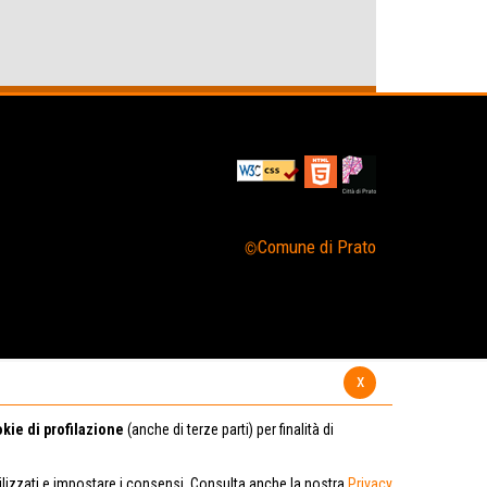
Comune di Prato
x
kie di profilazione
(anche di terze parti) per finalità di
tilizzati e impostare i consensi. Consulta anche la nostra
Privacy