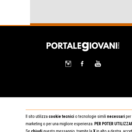
Il sito utilizza
cookie tecnici
o tecnologie simili
necessari
per 
marketing o per una migliore esperienza.
PER POTER UTILIZZA
Se
chiudi
questo messaggio, tramite la
X
in alto a destra, acce