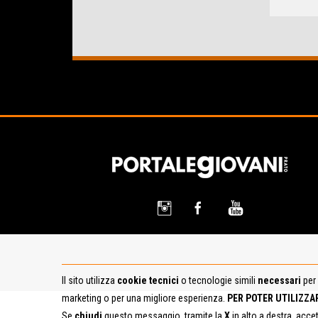
Il sito utilizza
cookie tecnici
o tecnologie simili
necessari
per 
marketing o per una migliore esperienza.
PER POTER UTILIZZA
Se
chiudi
questo messaggio, tramite la
X
in alto a destra, acce