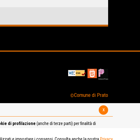
Comune di Prato
x
kie di profilazione
(anche di terze parti) per finalità di
tilizzati e impostare i consensi. Consulta anche la nostra
Privacy