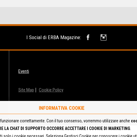
I Social di ERBA Magazine:
Eventi
Site Map
Cookie Policy
INFORMATIVA COOKIE
funzionare correttamente. Con il tuo consenso, vorremmo utilizzare anche
coo
RE LA CHAT DI SUPPORTO OCCORRE ACCETTARE I COOKIE DI MARKETING
.
tti solo i cookie necessari. Seleziona Gestisci Cookie per conoscere i cookie u