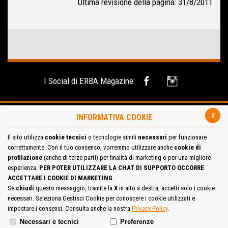
Ultima revisione della pagina: 31/8/2011
I Social di ERBA Magazine:
x
INFORMATIVA COOKIE
Il sito utilizza
cookie tecnici
o tecnologie simili
necessari
per funzionare
correttamente. Con il tuo consenso, vorremmo utilizzare anche
cookie di
profilazione
(anche di terze parti) per finalità di marketing o per una migliore
esperienza.
PER POTER UTILIZZARE LA CHAT DI SUPPORTO OCCORRE
ACCETTARE I COOKIE DI MARKETING
.
Se
chiudi
questo messaggio, tramite la
X
in alto a destra, accetti solo i cookie
necessari. Seleziona Gestisci Cookie per conoscere i cookie utilizzati e
Site Map
Cookie Policy
impostare i consensi. Consulta anche la nostra
Privacy Policy
.
Necessari e tecnici
Preferenze