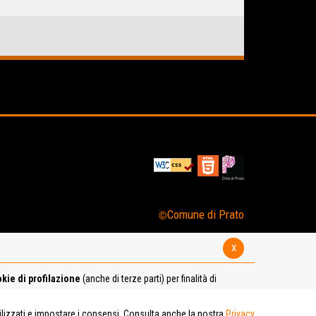
Comune di Prato
x
kie di profilazione
(anche di terze parti) per finalità di
tilizzati e impostare i consensi. Consulta anche la nostra
Privacy