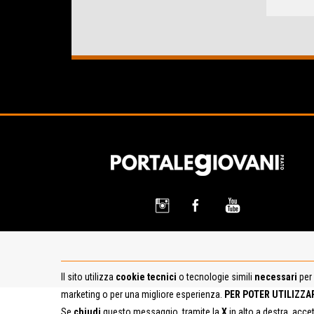
Il sito utilizza
cookie tecnici
o tecnologie simili
necessari
per 
marketing o per una migliore esperienza.
PER POTER UTILIZZA
Se
chiudi
questo messaggio, tramite la
X
in alto a destra, acce