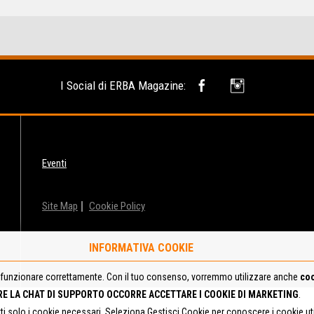
I Social di ERBA Magazine:
Eventi
Site Map
Cookie Policy
INFORMATIVA COOKIE
funzionare correttamente. Con il tuo consenso, vorremmo utilizzare anche
coo
RE LA CHAT DI SUPPORTO OCCORRE ACCETTARE I COOKIE DI MARKETING
.
tti solo i cookie necessari. Seleziona Gestisci Cookie per conoscere i cookie u