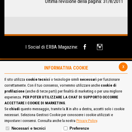
Ultima revisione della pagina: 31/8/2011
I Social di ERBA Magazine:
x
INFORMATIVA COOKIE
Il sito utilizza
cookie tecnici
o tecnologie simili
necessari
per funzionare
correttamente. Con il tuo consenso, vorremmo utilizzare anche
cookie di
profilazione
(anche di terze parti) per finalità di marketing o per una migliore
esperienza.
PER POTER UTILIZZARE LA CHAT DI SUPPORTO OCCORRE
ACCETTARE I COOKIE DI MARKETING
.
Se
chiudi
questo messaggio, tramite la
X
in alto a destra, accetti solo i cookie
necessari. Seleziona Gestisci Cookie per conoscere i cookie utilizzati e
Site Map
Cookie Policy
impostare i consensi. Consulta anche la nostra
Privacy Policy
.
Necessari e tecnici
Preferenze