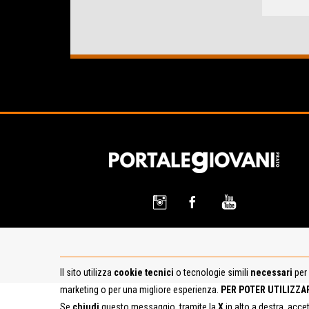
Il sito utilizza
cookie tecnici
o tecnologie simili
necessari
per 
marketing o per una migliore esperienza.
PER POTER UTILIZZA
Se
chiudi
questo messaggio, tramite la
X
in alto a destra, acce