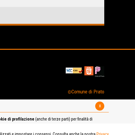
Comune di Prato
x
kie di profilazione
(anche di terze parti) per finalità di
tilizzati e impostare i consensi. Consulta anche la nostra
Privacy