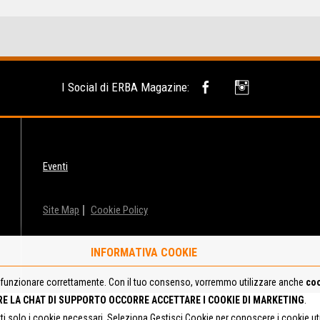
I Social di ERBA Magazine:
Eventi
Site Map
Cookie Policy
INFORMATIVA COOKIE
funzionare correttamente. Con il tuo consenso, vorremmo utilizzare anche
coo
RE LA CHAT DI SUPPORTO OCCORRE ACCETTARE I COOKIE DI MARKETING
.
tti solo i cookie necessari. Seleziona Gestisci Cookie per conoscere i cookie u