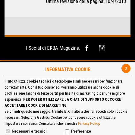
Ultima revisione della pagina: 10/4/2013
I Social di ERBA Magazine:
x
INFORMATIVA COOKIE
Il sito utilizza
cookie tecnici
o tecnologie simili
necessari
per funzionare
correttamente. Con il tuo consenso, vorremmo utilizzare anche
cookie di
profilazione
(anche di terze parti) per finalità di marketing o per una migliore
esperienza.
PER POTER UTILIZZARE LA CHAT DI SUPPORTO OCCORRE
ACCETTARE I COOKIE DI MARKETING
.
Se
chiudi
questo messaggio, tramite la
X
in alto a destra, accetti solo i cookie
necessari. Seleziona Gestisci Cookie per conoscere i cookie utilizzati e
Site Map
Cookie Policy
impostare i consensi. Consulta anche la nostra
Privacy Policy
.
Necessari e tecnici
Preferenze