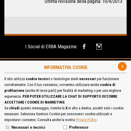
Ultima revisione della pagina: 10/4/2013
I Social di ERBA Magazine:
x
INFORMATIVA COOKIE
Il sito utilizza
cookie tecnici
o tecnologie simili
necessari
per funzionare
correttamente. Con il tuo consenso, vorremmo utilizzare anche
cookie di
profilazione
(anche di terze parti) per finalità di marketing o per una migliore
esperienza.
PER POTER UTILIZZARE LA CHAT DI SUPPORTO OCCORRE
ACCETTARE I COOKIE DI MARKETING
.
Se
chiudi
questo messaggio, tramite la
X
in alto a destra, accetti solo i cookie
necessari. Seleziona Gestisci Cookie per conoscere i cookie utilizzati e
Site Map
Cookie Policy
impostare i consensi. Consulta anche la nostra
Privacy Policy
.
Necessari e tecnici
Preferenze