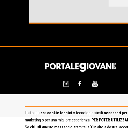
Il sito utilizza
cookie tecnici
o tecnologie simili
necessari
per 
marketing o per una migliore esperienza.
PER POTER UTILIZZA
Se
chiudi
questo messaggio, tramite la
X
in alto a destra, acce