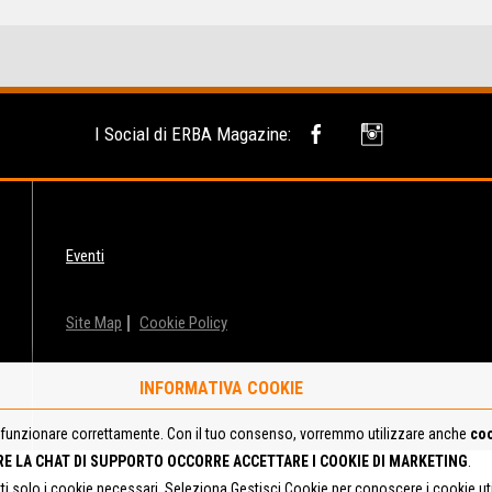
I Social di ERBA Magazine:
Eventi
Site Map
Cookie Policy
INFORMATIVA COOKIE
funzionare correttamente. Con il tuo consenso, vorremmo utilizzare anche
coo
RE LA CHAT DI SUPPORTO OCCORRE ACCETTARE I COOKIE DI MARKETING
.
tti solo i cookie necessari. Seleziona Gestisci Cookie per conoscere i cookie u