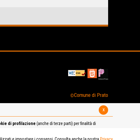
Comune di Prato
x
kie di profilazione
(anche di terze parti) per finalità di
tilizzati e impostare i consensi. Consulta anche la nostra
Privacy