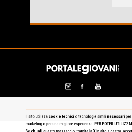
Il sito utilizza
cookie tecnici
o tecnologie simili
necessari
per 
marketing o per una migliore esperienza.
PER POTER UTILIZZA
Se
chiudi
questo messaggio, tramite la
X
in alto a destra, acce