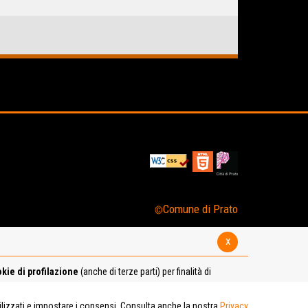
Comune di Prato
x
kie di profilazione
(anche di terze parti) per finalità di
tilizzati e impostare i consensi. Consulta anche la nostra
Privacy