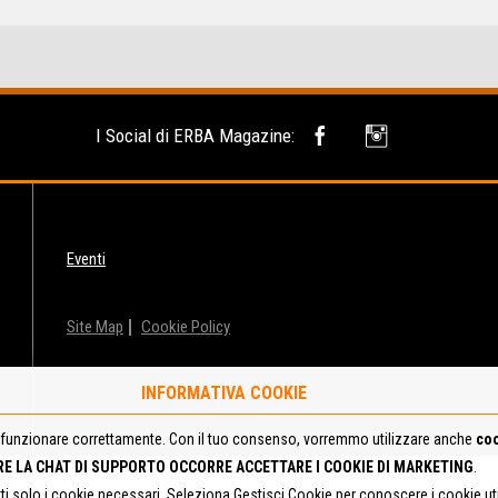
I Social di ERBA Magazine:
Eventi
Site Map
Cookie Policy
INFORMATIVA COOKIE
funzionare correttamente. Con il tuo consenso, vorremmo utilizzare anche
coo
RE LA CHAT DI SUPPORTO OCCORRE ACCETTARE I COOKIE DI MARKETING
.
tti solo i cookie necessari. Seleziona Gestisci Cookie per conoscere i cookie u