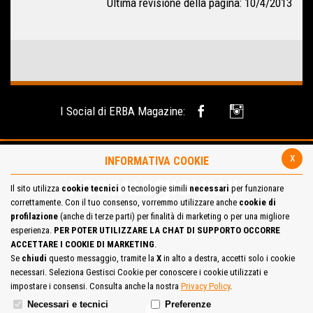
Ultima revisione della pagina: 10/4/2013
I Social di ERBA Magazine:
x
INFORMATIVA COOKIE
Il sito utilizza
cookie tecnici
o tecnologie simili
necessari
per funzionare
correttamente. Con il tuo consenso, vorremmo utilizzare anche
cookie di
profilazione
(anche di terze parti) per finalità di marketing o per una migliore
esperienza.
PER POTER UTILIZZARE LA CHAT DI SUPPORTO OCCORRE
ACCETTARE I COOKIE DI MARKETING
.
Se
chiudi
questo messaggio, tramite la
X
in alto a destra, accetti solo i cookie
necessari. Seleziona Gestisci Cookie per conoscere i cookie utilizzati e
Site Map
Cookie Policy
impostare i consensi. Consulta anche la nostra
Privacy Policy
.
Necessari e tecnici
Preferenze