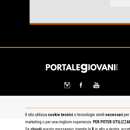
Il sito utilizza
cookie tecnici
o tecnologie simili
necessari
per 
marketing o per una migliore esperienza.
PER POTER UTILIZZA
Se
chiudi
questo messaggio, tramite la
X
in alto a destra, acce