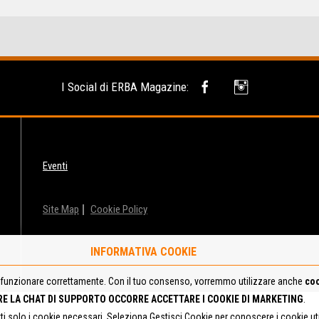
I Social di ERBA Magazine:
Eventi
Site Map
Cookie Policy
INFORMATIVA COOKIE
funzionare correttamente. Con il tuo consenso, vorremmo utilizzare anche
coo
RE LA CHAT DI SUPPORTO OCCORRE ACCETTARE I COOKIE DI MARKETING
.
tti solo i cookie necessari. Seleziona Gestisci Cookie per conoscere i cookie u