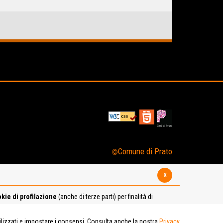
Comune di Prato
x
kie di profilazione
(anche di terze parti) per finalità di
tilizzati e impostare i consensi. Consulta anche la nostra
Privacy