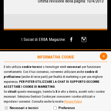
Ultima revisione della pagina: 10/4/2013
I Social di ERBA Magazine:
x
INFORMATIVA COOKIE
Il sito utilizza
cookie tecnici
o tecnologie simili
necessari
per funzionare
correttamente. Con il tuo consenso, vorremmo utilizzare anche
cookie di
profilazione
(anche di terze parti) per finalità di marketing o per una migliore
esperienza.
PER POTER UTILIZZARE LA CHAT DI SUPPORTO OCCORRE
ACCETTARE I COOKIE DI MARKETING
.
Se
chiudi
questo messaggio, tramite la
X
in alto a destra, accetti solo i cookie
necessari. Seleziona Gestisci Cookie per conoscere i cookie utilizzati e
Site Map
Cookie Policy
impostare i consensi. Consulta anche la nostra
Privacy Policy
.
Necessari e tecnici
Preferenze