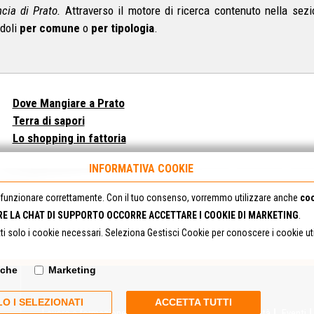
ncia di Prato.
Attraverso il motore di ricerca contenuto nella sezio
ndoli
per comune
o
per tipologia
.
Dove Mangiare a Prato
Terra di sapori
Lo shopping in fattoria
INFORMATIVA COOKIE
funzionare correttamente. Con il tuo consenso, vorremmo utilizzare anche
coo
RE LA CHAT DI SUPPORTO OCCORRE ACCETTARE I COOKIE DI MARKETING
.
tti solo i cookie necessari. Seleziona Gestisci Cookie per conoscere i cookie u
iche
Marketing
O I SELEZIONATI
ACCETTA TUTTI
Lavoro e formazione
Estero
Servizio Civile
In città
Eventi