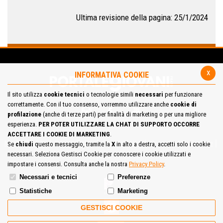
Ultima revisione della pagina: 25/1/2024
x
INFORMATIVA COOKIE
Il sito utilizza
cookie tecnici
o tecnologie simili
necessari
per funzionare
correttamente. Con il tuo consenso, vorremmo utilizzare anche
cookie di
profilazione
(anche di terze parti) per finalità di marketing o per una migliore
esperienza.
PER POTER UTILIZZARE LA CHAT DI SUPPORTO OCCORRE
ACCETTARE I COOKIE DI MARKETING
.
Mappa del Sito
Privacy Policy
Cookie Policy
Contatta la redazione
Se
chiudi
questo messaggio, tramite la
X
in alto a destra, accetti solo i cookie
necessari. Seleziona Gestisci Cookie per conoscere i cookie utilizzati e
Cosa pensi del portale
impostare i consensi. Consulta anche la nostra
Privacy Policy
.
Necessari e tecnici
Preferenze
Statistiche
Marketing
GESTISCI COOKIE