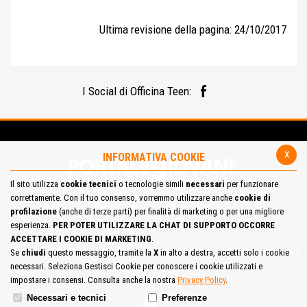
Ultima revisione della pagina: 24/10/2017
I Social di Officina Teen:
x
INFORMATIVA COOKIE
Il sito utilizza
cookie tecnici
o tecnologie simili
necessari
per funzionare
correttamente. Con il tuo consenso, vorremmo utilizzare anche
cookie di
profilazione
(anche di terze parti) per finalità di marketing o per una migliore
esperienza.
PER POTER UTILIZZARE LA CHAT DI SUPPORTO OCCORRE
ACCETTARE I COOKIE DI MARKETING
.
Mappa del Sito
Privacy Policy
Cookie Policy
Contatta la redazione
Se
chiudi
questo messaggio, tramite la
X
in alto a destra, accetti solo i cookie
necessari. Seleziona Gestisci Cookie per conoscere i cookie utilizzati e
Cosa pensi del portale
impostare i consensi. Consulta anche la nostra
Privacy Policy
.
Necessari e tecnici
Preferenze