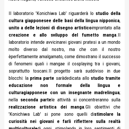
Il laboratorio 'Konichiwa Lab' riguarderà lo
studio della
cultura giapponesee delle basi della lingua nipponica
,
unito a delle lezioni di disegno artistico
improntato alla
creazione e allo sviluppo del fumetto manga
.Il
laboratorio intende avvicinarei giovani pratesi a un mondo
molto diverso dal nostro, ma che con il nostro
èperfettamente amalgamato, come dimostrano il successo
di fenomeni quali i mangae il cosplaying tra i giovani,
soprattutto toscani.Il progetto sarà suddiviso in due
blocchi: la
prima parte
saràdedicata allo
studio tramite
educazione non formale della lingua e
culturagiapponese con un insegnante madrelingua
;
nella
seconda parte
le attività si concentreranno sulla
realizzazione artistica dei manga
.Gli obiettivi che
'Konichiwa Lab' si pone sono quelli di
stimolare la
curiosità nei giovani e farli riflettere sulla realtà
multiculturale
di oggi, stimolando in loro sentimenti di