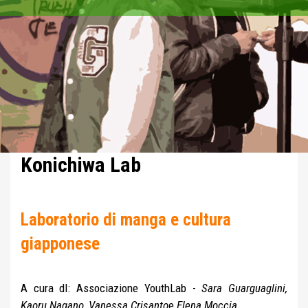
Konichiwa Lab
Laboratorio di manga e cultura
giapponese
A cura dI: Associazione YouthLab -
Sara Guarguaglini,
Kaoru Nagano, Vanessa Crisanto
e
Elena Moccia