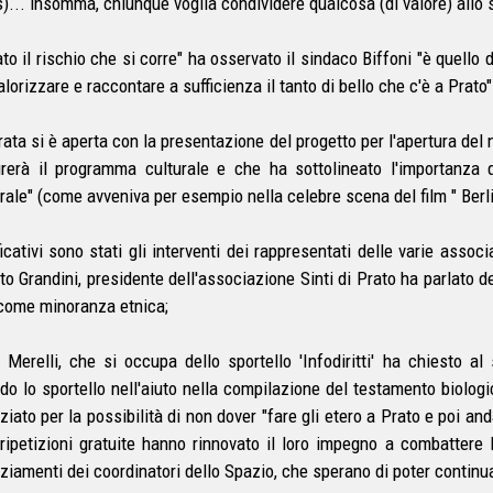
)... insomma, chiunque voglia condividere qualcosa (di valore) allo 
to il rischio che si corre" ha osservato il sindaco Biffoni "è quello d
lorizzare e raccontare a sufficienza il tanto di bello che c'è a Prato"
rata si è aperta con la presentazione del progetto per l'apertura del 
rerà il programma culturale e che ha sottolineato l'importanza di
urale" (come avveniva per esempio nella celebre scena del film " Berli
ficativi sono stati gli interventi dei rappresentati delle varie asso
to Grandini, presidente dell'associazione Sinti di Prato ha parlato de
 come minoranza etnica;
 Merelli, che si occupa dello sportello 'Infodiritti' ha chiesto al
do lo sportello nell'aiuto nella compilazione del testamento biologi
ziato per la possibilità di non dover "fare gli etero a Prato e poi an
 ripetizioni gratuite hanno rinnovato il loro impegno a combattere 
ziamenti dei coordinatori dello Spazio, che sperano di poter continuar