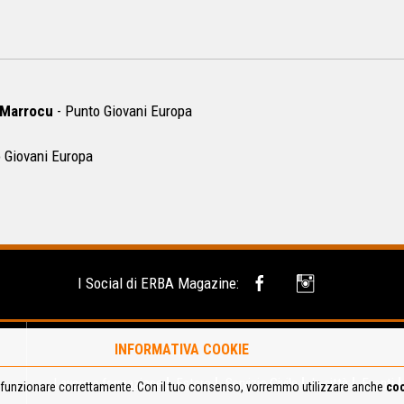
 Marrocu
- Punto Giovani Europa
 Giovani Europa
I Social di ERBA Magazine:
INFORMATIVA COOKIE
Lavoro e formazione
Estero
Servizio Civile
In città
Eventi
funzionare correttamente. Con il tuo consenso, vorremmo utilizzare anche
coo