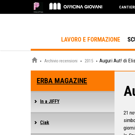
CANTIER
LAVORO E FORMAZIONE
SC
Auguri Aut! di El
Archivio recensioni
2015
ERBA MAGAZINE
A
In a JIFFY
21 no
simbo
Ciak
giorni