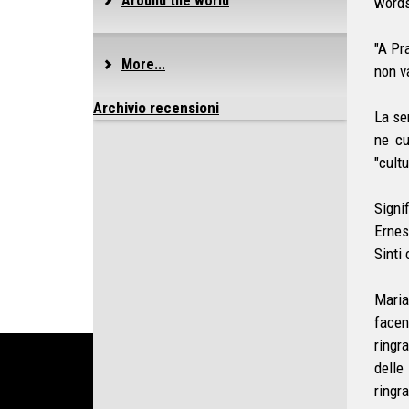
Around the world
words
"A Pra
More...
non va
Archivio recensioni
La se
ne cu
"cult
Signi
Ernes
Sinti
Maria
facen
ringra
delle
ringra