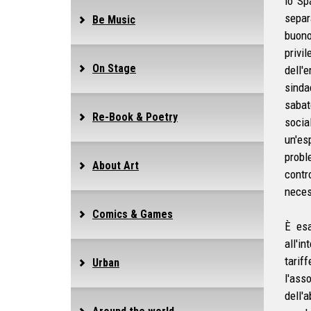
lo Sp
separ
Be Music
buono
privil
On Stage
dell
sinda
sabat
Re-Book & Poetry
socia
un'e
probl
About Art
contro
neces
Comics & Games
È esa
all'i
tarif
Urban
l'ass
dell'