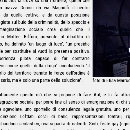
azio Aut si trova su una frontiera, quella che
a piazza Duomo da via Magnolfi, il centro
 da quello cattivo, e da questa posizione
egiata sul buio della criminalità, dello spaccio e
'emarginazione sociale crea quello che il
co Matteo Biffoni, presente al dibattito di
o, ha definito 'un luogo di luce', "un presidio
le per sostituire ai vuoti la presenza positiva,
sperienza pilota capace di far contrarre
emi come quello della droga" concludendo "il
llo del territorio tramite le forze dell'ordine è
sario, ma è solo una parte della soluzione".
foto di Elisa Marru
ttamente questo ciò che si propone di fare Aut, e lo fa attraver
ntegrazione sociale, per porre fine al senso di emarginazione di chi
fe agevolate, uno sportello di consulenza legale gratuita, uno per
ociazione Leftlab, corsi di ballo, rappresentazioni teatrali, 
abbandono scolastico, una squadra di calcetto Sinti, feste gay (ogn