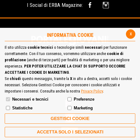
I Social di ERBA Magazine:
x
INFORMATIVA COOKIE
Il sito utilizza
cookie tecnici
o tecnologie simili
necessari
per funzionare
correttamente. Con il tuo consenso, vorremmo utilizzare anche
cookie di
profilazione
(anche di terze parti) per finalità di marketing o per una migliore
esperienza.
PER POTER UTILIZZARE LA CHAT DI SUPPORTO OCCORRE
ACCETTARE I COOKIE DI MARKETING
.
Mappa del Sito
Privacy Policy
Cookie Policy
Contatta la redazione
Se
chiudi
questo messaggio, tramite la
X
in alto a destra, accetti solo i cookie
necessari. Seleziona Gestisci Cookie per conoscere i cookie utilizzati e
Cosa pensi del portale
impostare i consensi. Consulta anche la nostra
Privacy Policy
.
Necessari e tecnici
Preferenze
Statistiche
Marketing
GESTISCI COOKIE
ACCETTA SOLO I SELEZIONATI