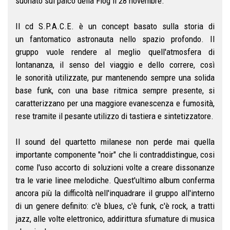
suonato sul palco della Flog il 28 novembre.
Il cd S.P.A.C.E. è un concept basato sulla storia di
un fantomatico astronauta nello spazio profondo. Il
gruppo vuole rendere al meglio quell'atmosfera di
lontananza, il senso del viaggio e dello correre, così
le sonorità utilizzate, pur mantenendo sempre una solida
base funk, con una base ritmica sempre presente, si
caratterizzano per una maggiore evanescenza e fumosità,
rese tramite il pesante utilizzo di tastiera e sintetizzatore.
Il sound del quartetto milanese non perde mai quella
importante componente "noir" che li contraddistingue, cosi
come l'uso accorto di soluzioni volte a creare dissonanze
tra le varie linee melodiche. Quest'ultimo album conferma
ancora più la difficoltà nell'inquadrare il gruppo all'interno
di un genere definito: c'è blues, c'è funk, c'è rock, a tratti
jazz, alle volte elettronico, addirittura sfumature di musica