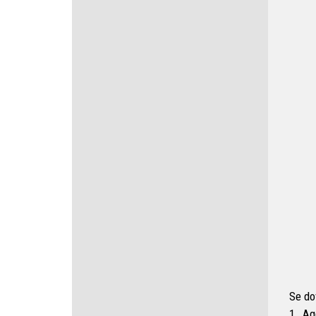
Se dov
1. Ag