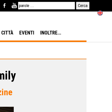
N CITTÀ
EVENTI
INOLTRE...
mily
zine