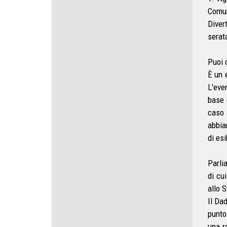
Comun
Diver
serat
Puoi 
È un 
L'eve
base è
caso 
abbia
di es
Parlia
di cu
allo 
Il Da
punto
una r