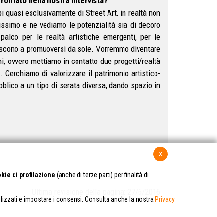
ontato nella nostra intervista?
i quasi esclusivamente di Street Art, in realtà non
issimo e ne vediamo le potenzialità sia di decoro
alco per le realtà artistiche emergenti, per le
iescono a promuoversi da sole. Vorremmo diventare
i, ovvero mettiamo in contatto due progetti/realtà
à. Cerchiamo di valorizzare il patrimonio artistico-
ubblico a un tipo di serata diversa, dando spazio in
x
kie di profilazione
(anche di terze parti) per finalità di
Ultima revisione della pagina: 27/6/2016
tilizzati e impostare i consensi. Consulta anche la nostra
Privacy