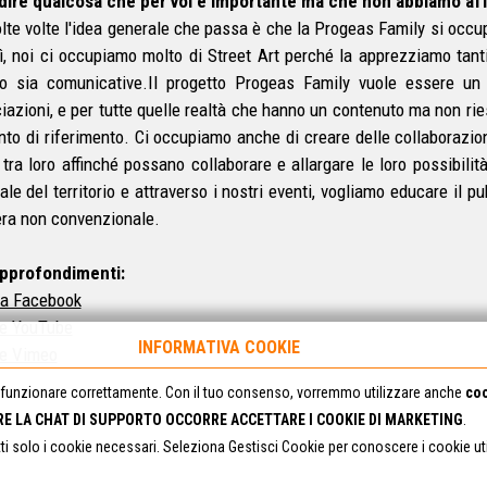
dire qualcosa che per voi è importante ma che non abbiamo affr
olte volte l'idea generale che passa è che la Progeas Family si occup
ì, noi ci occupiamo molto di Street Art perché la apprezziamo tant
o sia comunicative.Il progetto Progeas Family vuole essere un p
iazioni, e per tutte quelle realtà che hanno un contenuto ma non r
nto di riferimento. Ci occupiamo anche di creare delle collaborazion
i tra loro affinché possano collaborare e allargare le loro possibilit
ale del territorio e attraverso i nostri eventi, vogliamo educare il p
ra non convenzionale.
approfondimenti:
a Facebook
e YouTube
INFORMATIVA COOKIE
e Vimeo
funzionare correttamente. Con il tuo consenso, vorremmo utilizzare anche
coo
RE LA CHAT DI SUPPORTO OCCORRE ACCETTARE I COOKIE DI MARKETING
.
tti solo i cookie necessari. Seleziona Gestisci Cookie per conoscere i cookie u