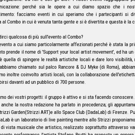
icazione: perché sia le opere a cui diamo spazio che i nostr
timento: facciamo eventi in cui speriamo che i partecipanti si 
a al Combo in cui è venuta tanta gente e si è divertita e questa è la 
dirci qualcosa di più sull'evento al Combo?
evento a cui siamo particolarmente affezionati perché è stata la pr
nto prende il nome di 'Support your local artist movement', ed ha un 
 quella di spingere le realtà artistiche locali e dare loro visibilità
abbiamo chiamato sul palco Rancore & DJ Myke (di Roma), abbiamo 
mo inoltre coinvolto artisti locali, con la collaborazione dell'etiche
ibirsi davanti ad un pubblico di 700 persone.
mo dei vostri progetti: il gruppo è attivo e si sta facendo conoscere. 
i anche la nostra redazione ha parlato in precedenza; gli appuntamen
Strizzi Garden(Strizzi ART)e allo Space Club (DadaLab) di Firenze. 
daLab è un laboratorio di live painting mentre allo Strizzi proponiam
 di vista musicale che artistico, realizzato soprattutto attraverso v
ecente performance l'artista Stefano Brutti ha proposto un genere