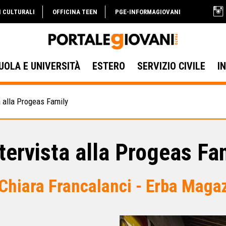
I CULTURALI
OFFICINA TEEN
PGE-INFORMAGIOVANI
UOLA E UNIVERSITÀ
ESTERO
SERVIZIO CIVILE
I
a alla Progeas Family
tervista alla Progeas Fa
 Chiara Francalanci - Erba Maga