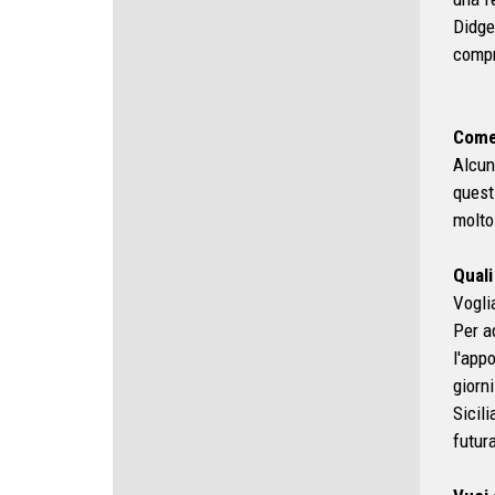
Didge
compr
Come 
Alcun
quest
molto 
Quali
Vogli
Per a
l'app
giorn
Sicil
futur