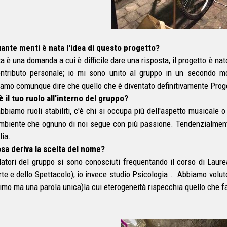
ante menti è nata l'idea di questo progetto?
a è una domanda a cui è difficile dare una risposta, il progetto è nat
ntributo personale; io mi sono unito al gruppo in un secondo m
amo comunque dire che quello che è diventato definitivamente Progea
è il tuo ruolo all'interno del gruppo?
bbiamo ruoli stabiliti, c'è chi si occupa più dell'aspetto musicale 
ambiente che ognuno di noi segue con più passione. Tendenzialmen
lia.
sa deriva la scelta del nome?
datori del gruppo si sono conosciuti frequentando il corso di Laur
Arte e dello Spettacolo); io invece studio Psicologia... Abbiamo volu
imo ma una parola unica)la cui eterogeneità rispecchia quello che f