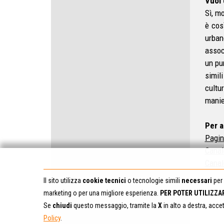
Vuoi 
Sì, m
è cos
urban
assoc
un pu
simil
cultur
manie
Per 
Pagin
Canal
Canal
Il sito utilizza
cookie tecnici
o tecnologie simili
necessari
per 
marketing o per una migliore esperienza.
PER POTER UTILIZZA
Se
chiudi
questo messaggio, tramite la
X
in alto a destra, acce
Policy
.