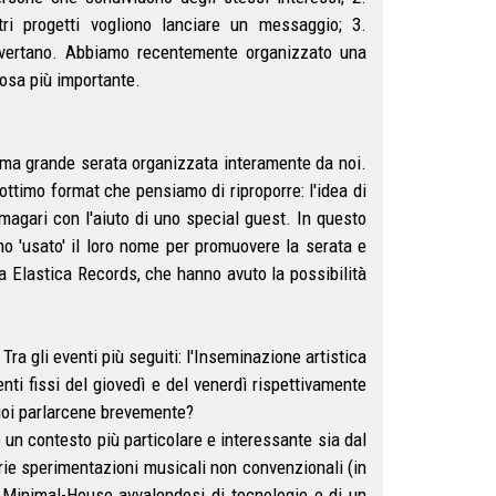
i progetti vogliono lanciare un messaggio; 3.
divertano. Abbiamo recentemente organizzato una
cosa più importante.
ima grande serata organizzata interamente da noi.
ottimo format che pensiamo di riproporre: l'idea di
, magari con l'aiuto di uno special guest. In questo
'usato' il loro nome per promuovere la serata e
tta Elastica Records, che hanno avuto la possibilità
Tra gli eventi più seguiti: l'Inseminazione artistica
ti fissi del giovedì e del venerdì rispettivamente
Puoi parlarcene brevemente?
o un contesto più particolare e interessante sia dal
arie sperimentazioni musicali non convenzionali (in
 Minimal-House avvalendosi di tecnologie e di un