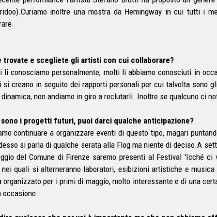
ridoo).Curiamo inoltre una mostra da Hemingway in cui tutti i m
are.
trovate e scegliete gli artisti con cui collaborare?
i li conosciamo personalmente, molti li abbiamo conosciuti in occa
i si creano in seguito dei rapporti personali per cui talvolta sono gl
dinamica, non andiamo in giro a reclutarli. Inoltre se qualcuno ci not
 sono i progetti futuri, puoi darci qualche anticipazione?
amo continuare a organizzare eventi di questo tipo, magari puntando 
desso si parla di qualche serata alla Flog ma niente di deciso.A sett
oggio del Comune di Firenze saremo presenti al Festival 'Icché ci v
i nei quali si alterneranno laboratori, esibizioni artistiche e music
ia organizzato per i primi di maggio, molto interessante e di una cert
a occasione.