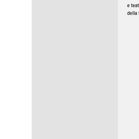
e tea
della 