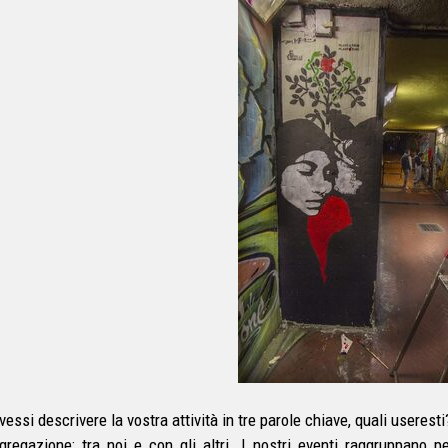
essi descrivere la vostra attività in tre parole chiave, quali useresti
gregazione: tra noi e con gli altri. I nostri eventi raggruppano p