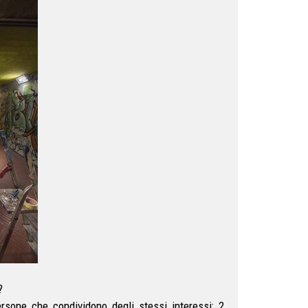
?
ersone che condividono degli stessi interessi; 2.