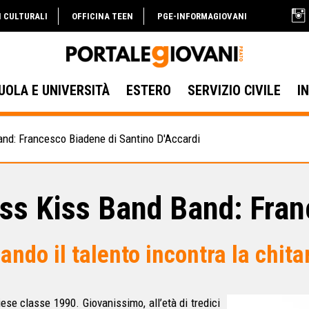
I CULTURALI
OFFICINA TEEN
PGE-INFORMAGIOVANI
UOLA E UNIVERSITÀ
ESTERO
SERVIZIO CIVILE
I
nd: Francesco Biadene di Santino D'Accardi
iss Kiss Band Band: Fra
ando il talento incontra la chita
iese classe 1990. Giovanissimo, all’età di tredici