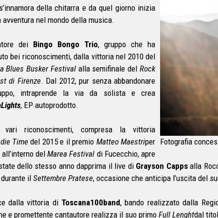
 s’innamora della chitarra e da quel giorno inizia
a avventura nel mondo della musica.
atore dei
Bingo Bongo Trio
, gruppo che ha
to bei riconoscimenti, dalla vittoria nel 2010 del
ia Blues Busker Festival
alla semifinale del
Rock
st di Firenze
. Dal 2012, pur senza abbandonare
uppo, intraprende la via da solista e crea
n
Lights
, EP autoprodotto.
 vari riconoscimenti, compresa la vittoria
ndie Time
del 2015 e il premio
Matteo Maestri
per
Fotografia conce
i all’interno del
Marea Festival
di Fucecchio, apre
estate dello stesso anno dapprima il live di
Grayson Capps
alla Rocc
 durante il
Settembre Pratese
, occasione che anticipa l’uscita del s
e dalla vittoria di
Toscana100band
, bando realizzato dalla Regi
ne e promettente cantautore realizza il suo primo
Full Lenght
dal tito