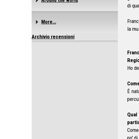
Around the world
di qu
Franc
More...
la mu
Archivio recensioni
Franc
Regi
Ho de
Come 
È nat
percu
Qual 
parti
Come 
po' di