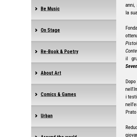
anni,
Be Music
la su
Fond
On Stage
ottenu
Pisto
Conte
Re-Book & Poetry
il gr
Seve
About Art
Dopo
nell’
I
Comics & Games
i test
nell’
Prato
Urban
Reduc
giova