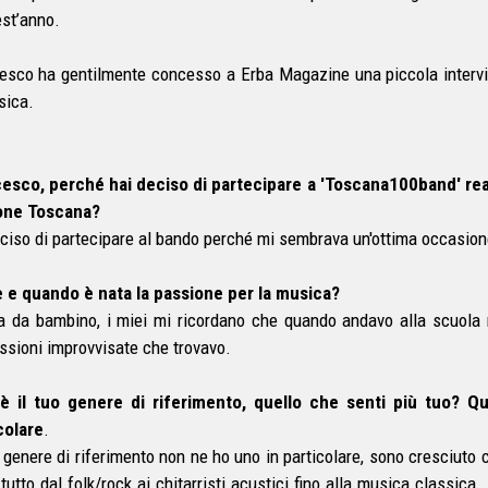
est’anno.
esco ha gentilmente concesso a Erba Magazine una piccola intervi
sica.
esco, perché hai deciso di partecipare a 'Toscana100band' real
one Toscana?
ciso di partecipare al bando perché mi sembrava un'ottima occasion
e quando è nata la passione per la musica?
a da bambino, i miei mi ricordano che quando andavo alla scuola m
ssioni improvvisate che trovavo.
è il tuo genere di riferimento, quello che senti più tuo?
Qu
colare
.
genere di riferimento non ne ho uno in particolare, sono cresciuto c
 tutto dal folk/rock ai chitarristi acustici fino alla musica classica