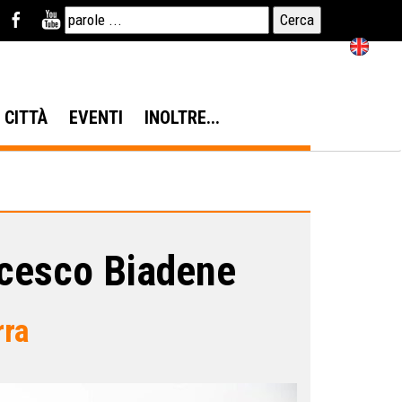
N CITTÀ
EVENTI
INOLTRE...
ncesco Biadene
rra