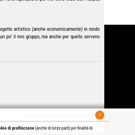
 progetto artistico (anche economicamente) in modo
re un po' il mio gruppo, ma anche per quello servono
x
Ultima revisione della pagina: 3/4/2017
kie di profilazione
(anche di terze parti) per finalità di