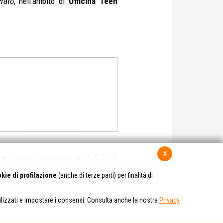
rato
, nell’ambito di
Officina Teen
x
ma revisione della pagina: 19/9/2025
kie di profilazione
(anche di terze parti) per finalità di
tilizzati e impostare i consensi. Consulta anche la nostra
Privacy