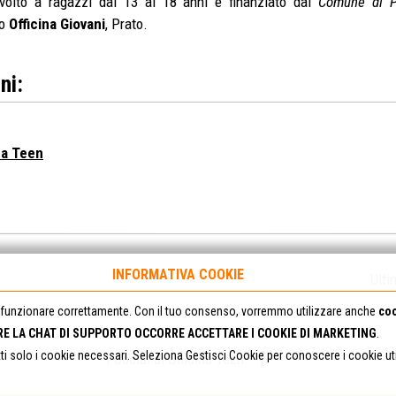
ivolto a ragazzi dai 13 ai 18 anni e finanziato dal
Comune di P
so
Officina Giovani
, Prato.
ni:
na Teen
INFORMATIVA COOKIE
Ulti
funzionare correttamente. Con il tuo consenso, vorremmo utilizzare anche
coo
RE LA CHAT DI SUPPORTO OCCORRE ACCETTARE I COOKIE DI MARKETING
.
tti solo i cookie necessari. Seleziona Gestisci Cookie per conoscere i cookie u
I Social di Officina Teen: