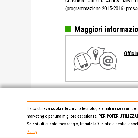
Consuelo Calitri e Andrea Nevi, r
(programmazione 2015-2016) pres
Maggiori informazio
Offici
Il sito utilizza
cookie tecnici
o tecnologie simili
necessari
per 
marketing o per una migliore esperienza.
PER POTER UTILIZZA
Se
chiudi
questo messaggio, tramite la
X
in alto a destra, acce
Policy
.