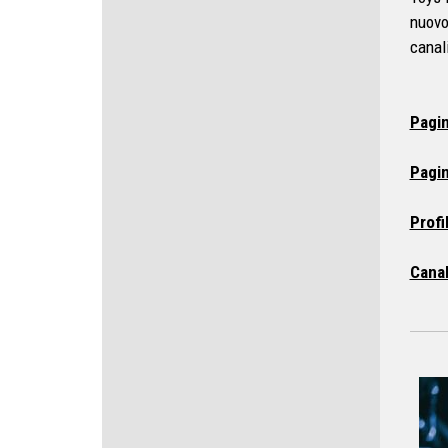
nuov
canal
Pagin
Pagin
Profi
Cana