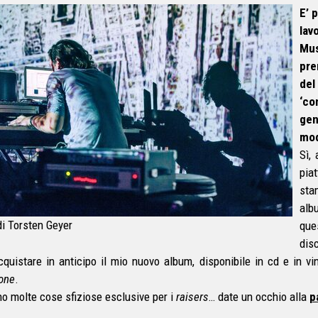
E’ 
lav
Mus
pre
del
‘c
ge
mod
Sì,
pia
sta
alb
di Torsten Geyer
que
disc
cquistare in anticipo il mio nuovo album, disponibile in cd e in vin
one
.
no molte cose sfiziose esclusive per i
raisers
… date un occhio alla
p