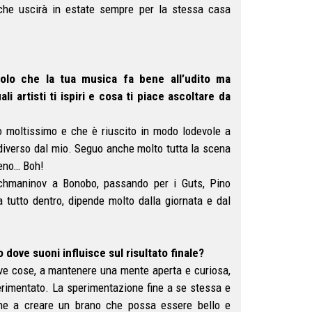
he uscirà in estate sempre per la stessa casa
 solo che la tua musica fa bene all’udito ma
artisti ti ispiri e cosa ti piace ascoltare da
 moltissimo e che è riuscito in modo lodevole a
to diverso dal mio. Seguo anche molto tutta la scena
meno… Boh!
chmaninov a Bonobo, passando per i Guts, Pino
a tutto dentro, dipende molto dalla giornata e dal
dove suoni influisce sul risultato finale?
e cose, a mantenere una mente aperta e curiosa,
erimentato. La sperimentazione fine a se stessa e
che a creare un brano che possa essere bello e