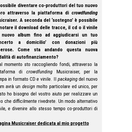
possibile diventare co-produttori del tuo nuovo
oro attraverso la piattaforma di
crowdfunding
icraiser. A seconda del ‘sostegno’ è possibile
notare il download delle tracce, il cd o il vinile
 nuovo album fino ad aggiudicarsi un tuo
oncerto a domicilio’ con donazioni più
nerose. Come sta andando questa nuova
alità di autofinanziamento?
 al momento sto raccogliendo fondi, attraverso la
ttaforma di
crowdfunding
Musicraiser, per la
mpa in formato CD e vinile. Il
packaging
del nuovo
um avrà un
design
molto particolare ed unico, per
sto ho bisogno del vostro aiuto per realizzare un
o che difficilmente rivedrete. Un modo alternativo
ile, e divenire allo stesso tempo co-produttori di
agina Musicraiser dedicata al mio progetto