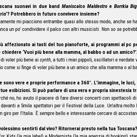
oscana suonavi in due band
Maniscalco Maldestro
e
Borrkia Bi
ario’? Potrebbero in futuro convivere insieme?
amente mi piacciono entrambe quasi allo stesso modo, anche se hanno
nca un po’ condividere il palco con altri musicisti. Non so se potre
iù affezionato ai tasti del tuo pianoforte, ai programmi al pc 
chiedere ‘Vuoi più bene alla mamma, al babbo o ad un amico?
 di voler più bene ai
synth
, a tutti i miei pippoli, oscillatori e nerdate
io come si finge di voler più bene a un amico che alla mamma o al b
e sono vere e proprie performance a 360°. L’immagine, le luci, 
 tue esibizioni. Si può parlare di una vera e propria sinestesia tr
rché no, ho avuto il piacere di fare diversi concerti con spettacoli d
davanti a 5mila spettatori per il Festival della Luce. Un’altra molt
in giro per l’Italia. È sempre bello e interessante cercare di accostar
volessimo sentirti dal vivo? Ritornerai presto nella tua Toscana
for Kids (la mia label) e Modernista (la mia agenzia di booking) stan