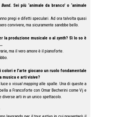
g Band
. Sei più ‘animale da branco’ o ‘animale
 pregi e difetti speculari. Ad ora talvolta quasi
bbero convivere, ma sicuramente sarebbe bello.
per la produzione musicale o al
synth
? Sì lo so è
’…
 varie, ma il vero amore è il pianoforte.
abbo.
i colori e l’arte giocano un ruolo fondamentale
a musica e arti visive?
i luce o
visual mapping
alle spalle. Una di queste a
o bella a Francoforte con Omar Becherini come Vj e
e diverse arti in un unico spettacolo.
?
no lavorando per il tour estivo in cui presenterò il