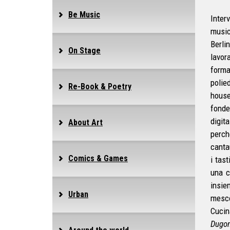
Be Music
Inter
music
Berli
On Stage
lavor
forma
polie
Re-Book & Poetry
house
fonde
digit
About Art
perch
canta
Comics & Games
i tast
una c
insie
Urban
mesco
Cucin
Dugo