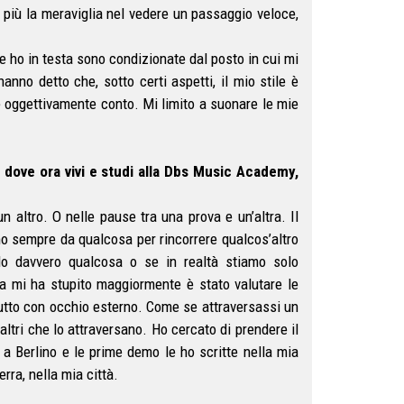
 più la meraviglia nel vedere un passaggio veloce,
he ho in testa sono condizionate dal posto in cui mi
no detto che, sotto certi aspetti, il mio stile è
ggettivamente conto. Mi limito a suonare le mie
o, dove ora vivi e studi alla Dbs Music Academy,
altro. O nelle pause tra una prova e un’altra. Il
o sempre da qualcosa per rincorrere qualcos’altro
o davvero qualcosa o se in realtà stiamo solo
sa mi ha stupito maggiormente è stato valutare le
 tutto con occhio esterno. Come se attraversassi un
ltri che lo attraversano. Ho cercato di prendere il
a Berlino e le prime demo le ho scritte nella mia
rra, nella mia città.