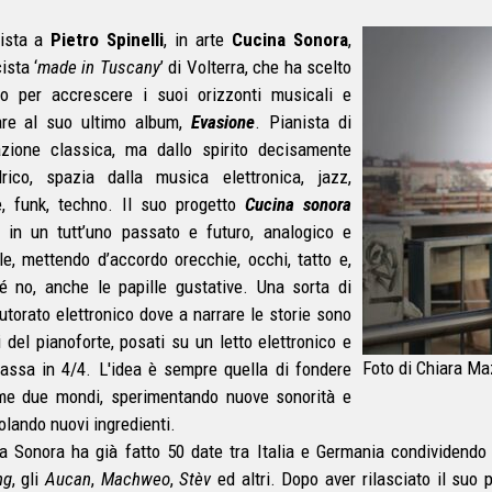
vista a
Pietro Spinelli
, in arte
Cucina Sonora
,
ista ‘
made in Tuscany
’ di Volterra, che ha scelto
no per accrescere i suoi orizzonti musicali e
are al suo ultimo album,
Evasione
. Pianista di
zione classica, ma dallo spirito decisamente
drico, spazia dalla musica elettronica, jazz,
, funk, techno. Il suo progetto
Cucina sonora
 in un tutt’uno passato e futuro, analogico e
ale, mettendo d’accordo orecchie, occhi, tatto e,
é no, anche le papille gustative. Una sorta di
utorato elettronico dove a narrare le storie sono
i del pianoforte, posati su un letto elettronico e
Foto di Chiara M
assa in 4/4. L'idea è sempre quella di fondere
me due mondi, sperimentando nuove sonorità e
lando nuovi ingredienti.
a Sonora ha già fatto 50 date tra Italia e Germania condividendo 
ng
, gli
Aucan
,
Machweo
,
Stèv
ed altri. Dopo aver rilasciato il suo 