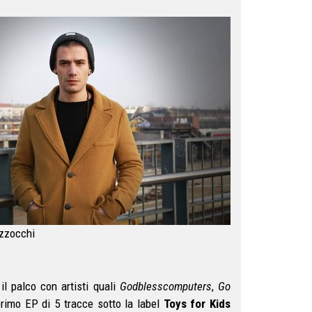
azzocchi
il palco con artisti quali
Godblesscomputers
,
Go
primo EP di 5 tracce sotto la label
Toys for Kids