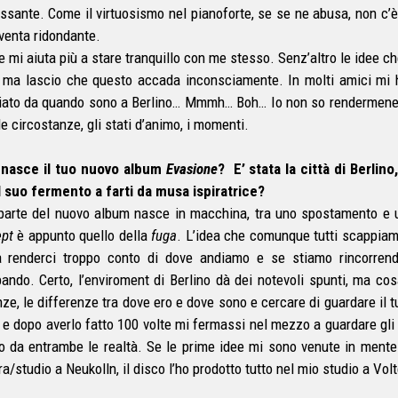
essante. Come il virtuosismo nel pianoforte, se se ne abusa, non c’è
venta ridondante.
ve mi aiuta più a stare tranquillo con me stesso. Senz’altro le idee c
, ma lascio che questo accada inconsciamente. In molti amici mi han
ato da quando sono a Berlino… Mmmh… Boh… Io non so rendermene o
le circostanze, gli stati d’animo, i momenti.
 nasce il tuo nuovo album
Evasione
? E’ stata la città di Berlin
l suo fermento a farti da musa ispiratrice?
parte del nuovo album nasce in macchina, tra uno spostamento e un 
pt
è appunto quello della
fuga
. L’idea che comunque tutti scappiam
 renderci troppo conto di dove andiamo e se stiamo rincorrend
ando. Certo, l’enviroment di Berlino dà dei notevoli spunti, ma co
nze, le differenze tra dove ero e dove sono e cercare di guardare il
 e dopo averlo fatto 100 volte mi fermassi nel mezzo a guardare gli a
o da entrambe le realtà. Se le prime idee mi sono venute in mente 
/studio a Neukolln, il disco l’ho prodotto tutto nel mio studio a Volte