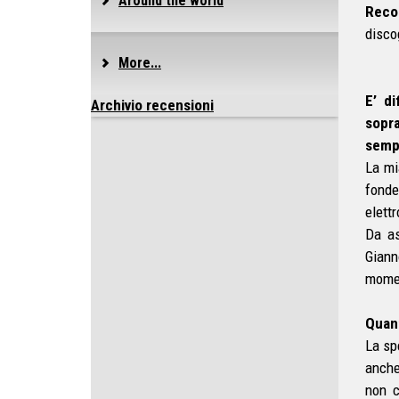
Around the world
Reco
disco
More...
E’ di
Archivio recensioni
sopra
sempl
La mi
fonde
elett
Da as
Giann
mome
Quant
La sp
anche
non c