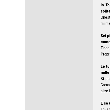
In T
solit
Onest
mi ma
Sei p
come 
Fingo
Propr
Le tu
nelle
Sì, pe
Como 
altre 
E se 
Toys 