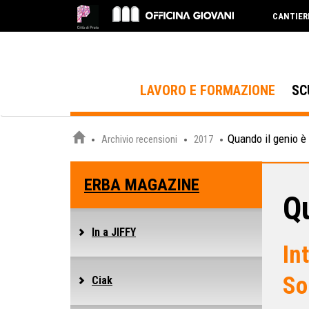
CANTIER
LAVORO E FORMAZIONE
SC
Quando il genio è 
Archivio recensioni
2017
ERBA MAGAZINE
Qu
In a JIFFY
In
So
Ciak