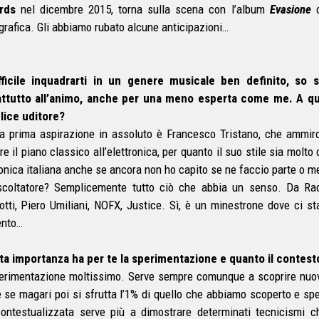
rds
nel dicembre 2015, torna sulla scena con l’album
Evasione
c
grafica. Gli abbiamo rubato alcune anticipazioni…
fficile inquadrarti in un genere musicale ben definito, so
ttutto all’animo, anche per una meno esperta come me. A quali 
ice uditore?
a prima aspirazione in assoluto è Francesco Tristano, che ammiro
re il piano classico all’elettronica, per quanto il suo stile sia mol
ronica italiana anche se ancora non ho capito se ne faccio parte o 
coltatore? Semplicemente tutto ciò che abbia un senso. Da Ra
otti, Piero Umiliani, NOFX, Justice. Sì, è un minestrone dove ci st
nto…
a importanza ha per te la sperimentazione e quanto il contesto 
erimentazione moltissimo. Serve sempre comunque a scoprire nuov
 se magari poi si sfrutta l’1% di quello che abbiamo scoperto e sp
ontestualizzata serve più a dimostrare determinati tecnicismi 