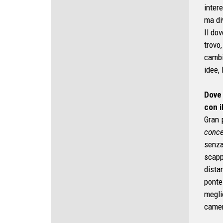
inter
ma di
Il do
trovo
cambi
idee, 
Dove
con i
Gran 
conce
senza
scapp
dista
ponte
megli
camera