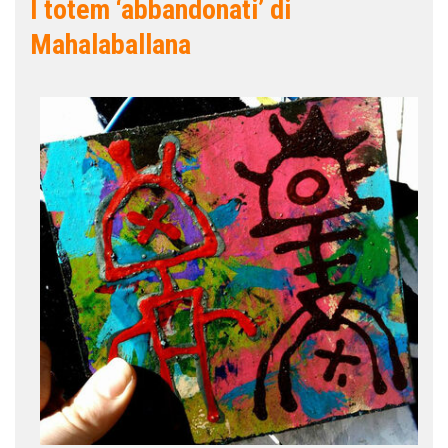
I totem ‘abbandonati’ di
Mahalaballana