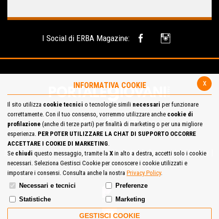
I Social di ERBA Magazine:
x
INFORMATIVA COOKIE
Il sito utilizza
cookie tecnici
o tecnologie simili
necessari
per funzionare
correttamente. Con il tuo consenso, vorremmo utilizzare anche
cookie di
profilazione
(anche di terze parti) per finalità di marketing o per una migliore
esperienza.
PER POTER UTILIZZARE LA CHAT DI SUPPORTO OCCORRE
ACCETTARE I COOKIE DI MARKETING
.
Mappa del Sito
Privacy Policy
Cookie Policy
Contatta la redazione
Se
chiudi
questo messaggio, tramite la
X
in alto a destra, accetti solo i cookie
necessari. Seleziona Gestisci Cookie per conoscere i cookie utilizzati e
Cosa pensi del portale
impostare i consensi. Consulta anche la nostra
Privacy Policy
.
Necessari e tecnici
Preferenze
Statistiche
Marketing
GESTISCI COOKIE