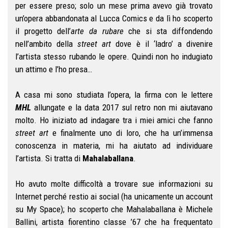
per essere preso; solo un mese prima avevo già trovato
un’opera abbandonata al Lucca Comics e da lì ho scoperto
il progetto dell’
arte da rubare
che si sta diffondendo
nell’ambito della
street art
dove è il ‘ladro’ a divenire
l’artista stesso rubando le opere. Quindi non ho indugiato
un attimo e l’ho presa…
A casa mi sono studiata l’opera, la firma con le lettere
MHL
allungate e la data 2017 sul retro non mi aiutavano
molto. Ho iniziato ad indagare tra i miei amici che fanno
street art
e finalmente uno di loro, che ha un’immensa
conoscenza in materia, mi ha aiutato ad individuare
l’artista. Si tratta di
Mahalaballana
.
Ho avuto molte difficoltà a trovare sue informazioni su
Internet perché restio ai social (ha unicamente un account
su My Space); ho scoperto che Mahalaballana è Michele
Ballini, artista fiorentino classe ’67 che ha frequentato