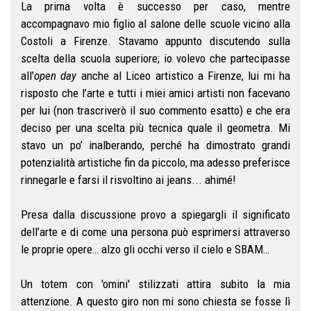
La prima volta è successo per caso, mentre
accompagnavo mio figlio al salone delle scuole vicino alla
Costoli a Firenze. Stavamo appunto discutendo sulla
scelta della scuola superiore; io volevo che partecipasse
all’
open day
anche al Liceo artistico a Firenze, lui mi ha
risposto che l’arte e tutti i miei amici artisti non facevano
per lui (non trascriverò il suo commento esatto) e che era
deciso per una scelta più tecnica quale il geometra. Mi
stavo un po’ inalberando, perché ha dimostrato grandi
potenzialità artistiche fin da piccolo, ma adesso preferisce
rinnegarle e farsi il risvoltino ai jeans... ahimé!
Presa dalla discussione provo a spiegargli il significato
dell’arte e di come una persona può esprimersi attraverso
le proprie opere… alzo gli occhi verso il cielo e SBAM…
Un totem con 'omini' stilizzati attira subito la mia
attenzione. A questo giro non mi sono chiesta se fosse lì