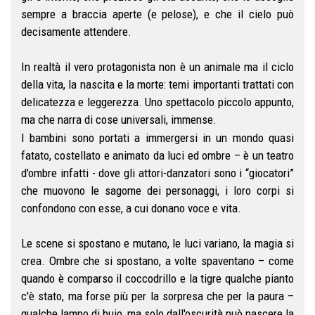
sempre a braccia aperte (e pelose), e che il cielo può
decisamente attendere.
In realtà il vero protagonista non è un animale ma il ciclo
della vita, la nascita e la morte: temi importanti trattati con
delicatezza e leggerezza. Uno spettacolo piccolo appunto,
ma che narra di cose universali, immense.
I bambini sono portati a immergersi in un mondo quasi
fatato, costellato e animato da luci ed ombre – è un teatro
d'ombre infatti - dove gli attori-danzatori sono i “giocatori”
che muovono le sagome dei personaggi, i loro corpi si
confondono con esse, a cui donano voce e vita.
Le scene si spostano e mutano, le luci variano, la magia si
crea. Ombre che si spostano, a volte spaventano – come
quando è comparso il coccodrillo e la tigre qualche pianto
c'è stato, ma forse più per la sorpresa che per la paura –
qualche lampo di buio, ma solo dall'oscurità può nascere la