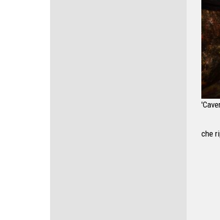
'Caver
che ri