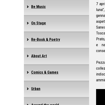
7 apr
Be Music
luna”,
genn
aspet
On Stage
Sanes
Tosca
Prato
Re-Book & Poetry
e na
conse
About Art
Pezza
colle
Comics & Games
indis
ammir
Urban