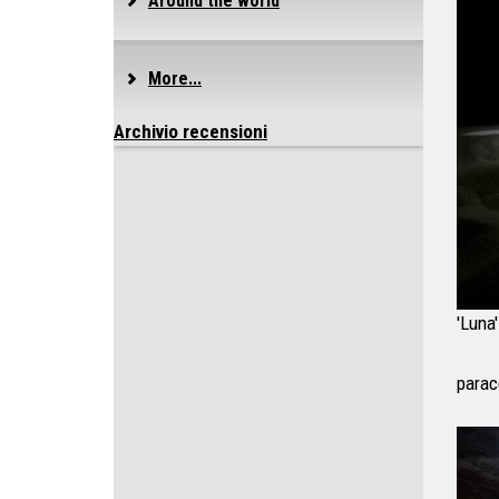
Around the world
More...
Archivio recensioni
'Luna'
parace