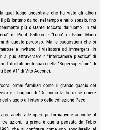
 da quel luogo ancestrale che ha visto gli albori
il più lontano da noi nel tempo e nello spazio, fino
idealmente più distante toccato dall’uomo. In tal
eria” di Pinot Gallizio e “Luna” di Fabio Mauri
i di questo percorso. Ma le suggestioni che si
erose e invitano il visitatore ad immergersi in
i: si può attraversare l’ ”Intercamera plastica” di
i futuribili negli spazi della “Supersuperficie” di
ti Bed #1” di Vito Acconci.
rcorsi ormai familiari come il grande guscio del
eira e i bagliori di “De cómo la tierra se quiere
 del viaggio all’interno della collezione Pecci.
 apre anche alle opere performative e accoglie al
 tre azioni: la prima è quella pensata da Fabio
1993, che si configura come uno spogliarello al