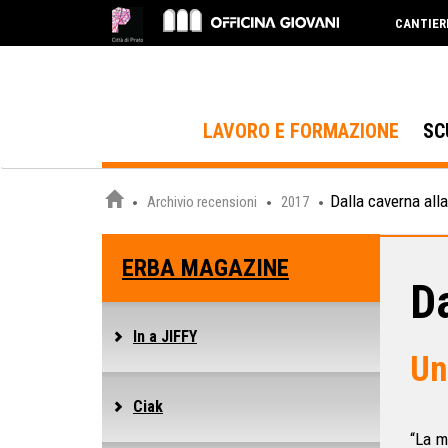
CANTIER
LAVORO E FORMAZIONE
SC
Dalla caverna alla
Archivio recensioni
2017
ERBA MAGAZINE
Da
In a JIFFY
Un
Ciak
“La m