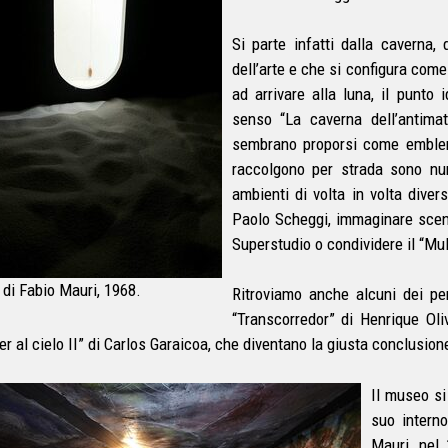
Si parte infatti dalla caverna,
dell’arte e che si configura come 
ad arrivare alla luna, il punto 
senso “La caverna dell’antimat
sembrano proporsi come emblem
raccolgono per strada sono num
ambienti di volta in volta divers
Paolo Scheggi, immaginare scenar
Superstudio o condividere il “Mul
 di Fabio Mauri, 1968.
Ritroviamo anche alcuni dei pe
“Transcorredor” di Henrique Oliv
r al cielo II” di Carlos Garaicoa, che diventano la giusta conclusione
Il museo si
suo interno
Mauri, nel 