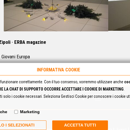
Zipoli
-
ERBA magazine
 Giovani Europa
INFORMATIVA COOKIE
funzionare correttamente. Con il tuo consenso, vorremmo utilizzare anche
coo
RE LA CHAT DI SUPPORTO OCCORRE ACCETTARE I COOKIE DI MARKETING
.
tti solo i cookie necessari. Seleziona Gestisci Cookie per conoscere i cookie u
I Social di ERBA Magazine:
iche
Marketing
O I SELEZIONATI
ACCETTA TUTTI
Lavoro e formazione
Estero
Servizio Civile
In città
Eventi