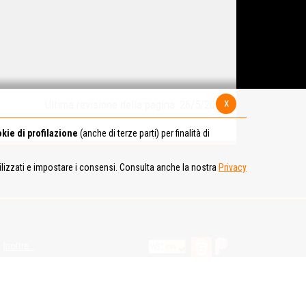
x
Ultima revisione della pagina: 26/5/2017
kie di profilazione
(anche di terze parti) per finalità di
tilizzati e impostare i consensi. Consulta anche la nostra
Privacy
Inoltre...
azione
Comune di Prato