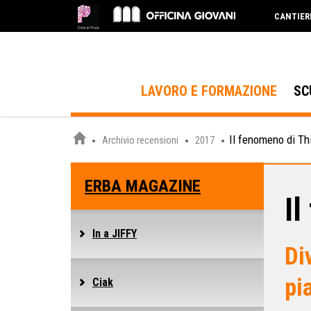
CANTIER
LAVORO E FORMAZIONE
SC
Il fenomeno di Th
Archivio recensioni
2017
ERBA MAGAZINE
I
In a JIFFY
Di
pi
Ciak