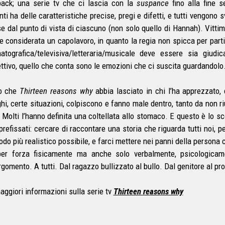
back; una serie tv che ci lascia con la
suspance
fino alla fine 
ti ha delle caratteristiche precise, pregi e difetti, e tutti vengono 
se dal punto di vista di ciascuno (non solo quello di Hannah). Vitt
e considerata un capolavoro, in quanto la regia non spicca per partic
atografica/televisiva/letteraria/musicale deve essere sia giu
ttivo, quello che conta sono le emozioni che ci suscita guardandolo
o che
Thirteen reasons why
abbia lasciato in chi l’ha apprezzato,
ghi, certe situazioni, colpiscono e fanno male dentro, tanto da non r
. Molti l’hanno definita una coltellata allo stomaco. E questo è lo sco
prefissati: cercare di raccontare una storia che riguarda tutti noi, 
odo più realistico possibile, e farci mettere nei panni della persona 
er forza fisicamente ma anche solo verbalmente, psicologica
rgomento. A tutti. Dal ragazzo bullizzato al bullo. Dal genitore al pr
aggiori informazioni sulla serie tv
Thirteen reasons why