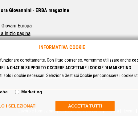
ora Giovannini
-
ERBA magazine
 Giovani Europa
 a inizio pagina
INFORMATIVA COOKIE
funzionare correttamente. Con il tuo consenso, vorremmo utilizzare anche
coo
RE LA CHAT DI SUPPORTO OCCORRE ACCETTARE I COOKIE DI MARKETING
.
tti solo i cookie necessari. Seleziona Gestisci Cookie per conoscere i cookie u
I Social di ERBA Magazine:
iche
Marketing
O I SELEZIONATI
ACCETTA TUTTI
Lavoro e formazione
Estero
Servizio Civile
In città
Eventi
Mappa del Sito
Privacy Policy
Cookie Policy
Contatta la red
Cosa pensi del portale