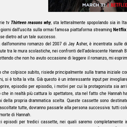
rie tv
Thirteen reasons why
, sta letteralmente spopolando sia in Ital
 giorni dall’uscita sulla ormai famosa piattaforma streaming
Netflix
sse dietro ad un tale successo.
a dall’omonimo romanzo del 2007 di Jay Asher, è incentrata sulle d
ute tra le mura scolastiche, nei confronti dell’adolescente Hannah B
ttendo che non ho avuto occasione di leggere il romanzo, mi esprime
o che colpisce subito, risiede principalmente sulla trama iniziale co
i, si è tolta la vita. Già questo è un interessante input per invoglia
oprire, episodio per episodio, i motivi per cui la protagonista sia a
o che in realtà più cattura lo spettatore, sta nel fatto che Hannah h
ni della propria drammatica scelta. Queste cassette sono destinate 
 ascoltate tutte, dovranno passarle alla persona successiva: tutti co
 morte di Hannah.
ci episodi per tredici cassette, nei quali saremo completamente 