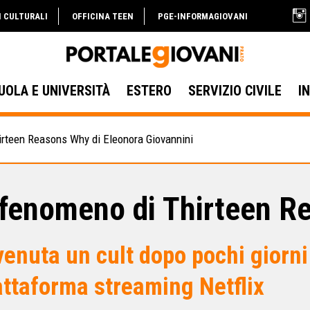
I CULTURALI
OFFICINA TEEN
PGE-INFORMAGIOVANI
UOLA E UNIVERSITÀ
ESTERO
SERVIZIO CIVILE
I
irteen Reasons Why di Eleonora Giovannini
l fenomeno di Thirteen 
venuta un cult dopo pochi giorni 
attaforma streaming Netflix