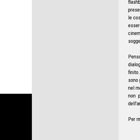
flash
presen
le co
esser
cinem
sogge
Pens
dialo
finito
sono 
nel m
non p
dell'a
Per m