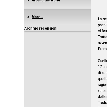
Around the world
More...
La se
pochi
Archivio recensioni
ci fo
Tratt
avven
Preme
Quell
17 ann
di sc
quell
ragio
volta
della
Tredi