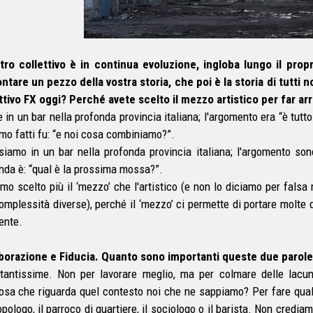
stro collettivo è in continua evoluzione, ingloba lungo il prop
ntare un pezzo della vostra storia, che poi è la storia di tutti n
ttivo FX oggi? Perché avete scelto il mezzo artistico per far arriv
 in un bar nella profonda provincia italiana; l'argomento era “è tutt
amo fatti fu: “e noi cosa combiniamo?”.
siamo in un bar nella profonda provincia italiana; l'argomento sono i
da è: “qual è la prossima mossa?”.
mo scelto più il ‘mezzo’ che l'artistico (e non lo diciamo per falsa
omplessità diverse), perché il ‘mezzo’ ci permette di portare molte q
ente.
borazione e Fiducia. Quanto sono importanti queste due parole p
tantissime. Non per lavorare meglio, ma per colmare delle lacu
osa che riguarda quel contesto noi che ne sappiamo? Per fare qualc
opologo, il parroco di quartiere, il sociologo o il barista. Non credi