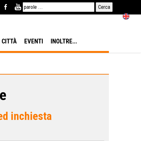
N CITTÀ
EVENTI
INOLTRE...
re
 ed inchiesta