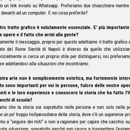
o un link inviato su Whatsapp. Preferiamo due chiacchiere mentre 
a davanti ad un computer. E voi cosa preferite?
stro tratto grafico è volutamente essenziale. E’ più important
e opere e il fatto che arrivi alla gente?
amente il messaggio, proprio per questo adattiamo il tratto grafico 
to del Rione Sanità di Napoli è diverso da quello che utilizzia
nzialmente si cerca un proprio stile per distinguersi, noi preferiamo
are adattandoci alla situazioni che incontriamo.
stra arte non è semplicemente estetica, ma fortemente interc
o sono importanti per voi le persone, fulcro delle vostre ope
nti e le loro esperienze e conoscere la storia che ha fatto l’
anchi di scuola?
amo che la storia sia sopratutto nelle persone e non solo nelle p
ne un po' troppo hollywoodiana della storia, dove c'è un supereroe pr
amo a “seguire dei miti” e non a ragionare per capire che cacchio 
esta situazione, sopratutto perché non riesce a trasmettere l'esigen