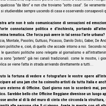
qualcosa “da libro” e non che troviamo “sotto casa”. Se veramente s
a si studierebbe sempre uscendo di casa e osservando consapevoli q
ostra arte non è solo comunicazione di sensazioni ed emozio
forte connotazione politica e d’inchiesta, portando all’at
mina tematica. Che forza può avere in tal senso l’arte urbana?
cia, Montale, Pasolini, Guttuso, Picasso, Danilo Dolci, Gaber, De And
ioni politiche e, cioè, di quello che accade intorno a noi. Secondo n
i le questioni politiche sono relegate al giornalismo e all'intratten
ica sono “potenti” già nei canali tradizionali. come le mostre, i gio
lica se viene fatta in strada arrivando direttamente a tutti...
uto la fortuna di vedere e fotografare le vostre opere all’int
cipare ad una jam che ha coinvolto artisti da tutta Italia e anc
uro esterno di Officine. Quel giorno non lo scorderò mai, per
tico. Sarebbe bello che Officine Reggiane divenisse un luogo ape
asse anche al di là del muro di cinta che circonda la struttura,
ignità alle persone che lì ci vivono. Avete in mente con gli altr