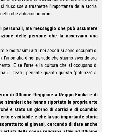
i riuscisse a trasmette l'importanza della storia,
uello che abbiamo intorno.
ni personali, ma messaggio che può assumere
tenzione delle persone che la osservano una
rè e moltissimi altri nei secoli si sono occupati di
oi, l'anomalia è nel periodo che stiamo vivendo ora,
imento. E se l'arte e la cultura che si occupano di
rnali, i teatri, pensate quanto questa “potenza” si
erno di Officine Reggiane a Reggio Emilia e di
he stranieri che hanno riportato la propria arte
ché è stato un giorno di sorrisi e di scambio
rto e visitabile e che la sua importante storia
 soprattutto ai giovani, cercando di dare anche
i artisti della scena reggiana attivi ad Officine