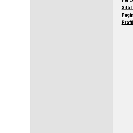
Per c
Sito 
Pagin
Profi