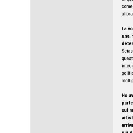
come 
allor
La v
una 
deter
Scias
quest
in cu
polit
moltip
Ho av
parte
sul m
artis
arriv
più d