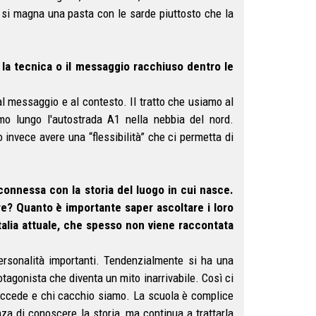
si magna una pasta con le sarde piuttosto che la
e la tecnica o il messaggio racchiuso dentro le
al messaggio e al contesto. Il tratto che usiamo al
mo lungo l'autostrada A1 nella nebbia del nord.
 invece avere una “flessibilità” che ci permetta di
onnessa con la storia del luogo in cui nasce.
re? Quanto è importante saper ascoltare i loro
Italia attuale, che spesso non viene raccontata
ersonalità importanti. Tendenzialmente si ha una
otagonista che diventa un mito inarrivabile. Così ci
succede e chi cacchio siamo. La scuola è complice
za di conoscere la storia, ma continua a trattarla