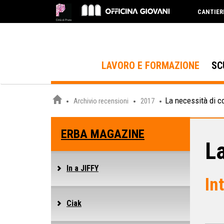
CANTIER
LAVORO E FORMAZIONE
SC
La necessità di c
Archivio recensioni
2017
ERBA MAGAZINE
L
In a JIFFY
In
Ciak