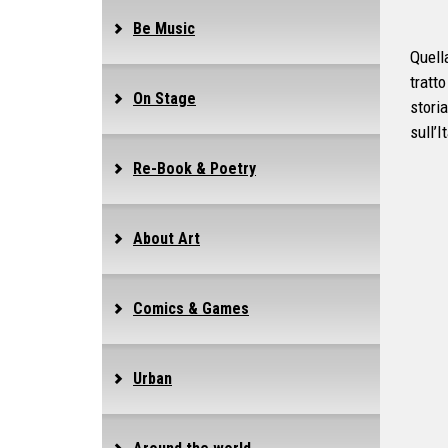
Be Music
Quell
tratt
On Stage
stori
sull’I
Re-Book & Poetry
About Art
Comics & Games
Urban