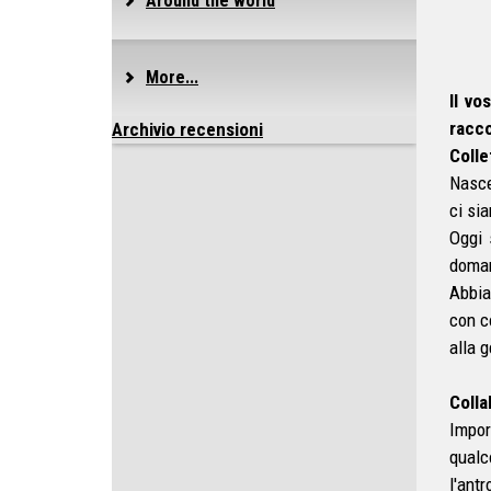
Around the world
More...
Il vo
racco
Archivio recensioni
Colle
Nasce
ci si
Oggi 
doman
Abbia
con c
alla g
Colla
Impor
qualc
l'antr