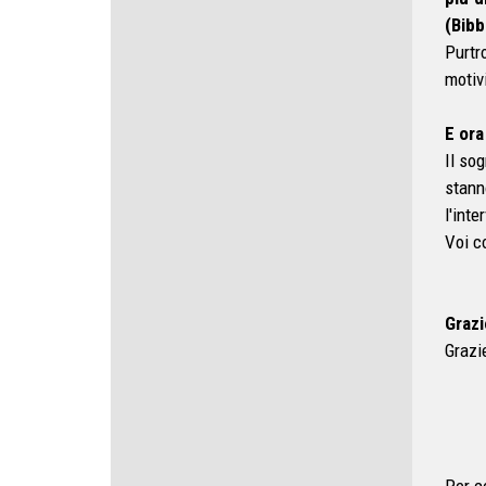
(Bibb
Purtr
motiv
E ora
Il sog
stann
l'inte
Voi c
Grazi
Grazi