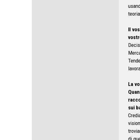
usand
teori
Il vo
vostr
Decis
Merca
Tende
lavor
La vo
Quant
racco
sui b
Credi
visio
trovi
di qu