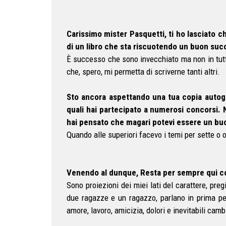
Carissimo mister Pasquetti, ti ho lasciato c
di un libro che sta riscuotendo un buon suc
È successo che sono invecchiato ma non in tutt
che, spero, mi permetta di scriverne tanti altri.
Sto ancora aspettando una tua copia autogra
quali hai partecipato a numerosi concorsi. No
hai pensato che magari potevi essere un buo
Quando alle superiori facevo i temi per sette o 
Venendo al dunque, Resta per sempre qui co
Sono proiezioni dei miei lati del carattere, pre
due ragazze e un ragazzo, parlano in prima pers
amore, lavoro, amicizia, dolori e inevitabili cam