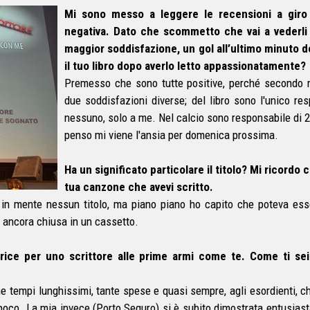
Mi sono messo a leggere le recensioni a giro
negativa. Dato che scommetto che vai a vederli
maggior soddisfazione, un gol all’ultimo minuto d
il tuo libro dopo averlo letto appassionatamente?
Premesso che sono tutte positive, perché secondo m
due soddisfazioni diverse; del libro sono l'unico r
nessuno, solo a me. Nel calcio sono responsabile di 25 g
penso mi viene l'ansia per domenica prossima.
Ha un significato particolare il titolo? Mi ricordo 
tua canzone che avevi scritto.
in mente nessun titolo, ma piano piano ho capito che poteva esser
è ancora chiusa in un cassetto.
rice per uno scrittore alle prime armi come te. Come ti se
 che tempi lunghissimi, tante spese e quasi sempre, agli esordienti, c
 poco. La mia invece (Porto Seguro) si è subito dimostrata entusiasta