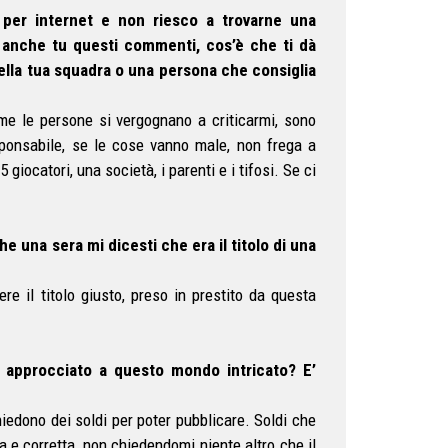
 per internet e non riesco a trovarne una
 anche tu questi commenti, cos’è che ti dà
ella tua squadra o una persona che consiglia
e le persone si vergognano a criticarmi, sono
esponsabile, se le cose vanno male, non frega a
iocatori, una società, i parenti e i tifosi. Se ci
che una sera mi dicesti che era il titolo di una
e il titolo giusto, preso in prestito da questa
i approcciato a questo mondo intricato? E’
hiedono dei soldi per poter pubblicare. Soldi che
 e corretta, non chiedendomi niente altro che il