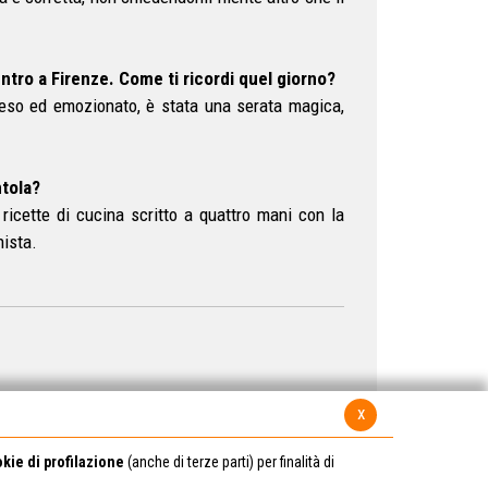
entro a Firenze. Come ti ricordi quel giorno?
 teso ed emozionato, è stata una serata magica,
ntola?
ricette di cucina scritto a quattro mani con la
nista.
x
kie di profilazione
(anche di terze parti) per finalità di