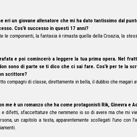
he eri un giovane allenatore che mi ha dato tantissimo dal punt
cesso. Cos’è successo in questi 17 anni?
e le componenti, la fantasia è rimasta quella della Croazia, la ste
fata e poi comincerò a leggere la tua prima opera. Nel fratte
n sono di parte se ti dico che ci sai fare. Cos’è per te la scr
n scrittore?
otto compagni di classe, direttamente in bella, il dubbio che magari 
n me è un romanzo che ha come protagonisti Rik, Ginevra e Ad
gi e difetti, sfaccettature che nemmeno io so di avere ma che mi vie
ona, un capitolo a testa, apparentemente scollegati l'uno con l'alt
biamenti.