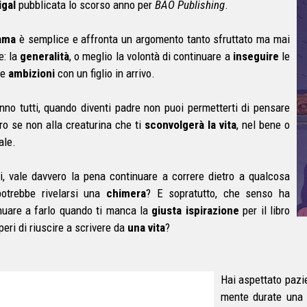
gal
pubblicata lo scorso anno per
BAO Publishing
.
ama
è semplice e affronta un argomento tanto sfruttato ma mai
e: la
generalità
, o meglio la volontà di continuare a
inseguire
le
ie
ambizioni
con un figlio in arrivo.
nno tutti, quando diventi padre non puoi permetterti di pensare
tro se non alla creaturina che ti
sconvolgerà la vita
, nel bene o
ale.
i, vale davvero la pena continuare a correre dietro a qualcosa
otrebbe rivelarsi una
chimera
? E sopratutto, che senso ha
nuare a farlo quando ti manca la
giusta ispirazione
per il libro
eri di riuscire a scrivere da
una vita
?
Hai aspettato pazi
mente durate una n