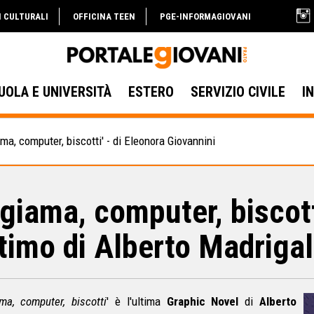
I CULTURALI
OFFICINA TEEN
PGE-INFORMAGIOVANI
UOLA E UNIVERSITÀ
ESTERO
SERVIZIO CIVILE
I
a, computer, biscotti' - di Eleonora Giovannini
giama, computer, biscott
timo di Alberto Madrigal
ma, computer, biscotti
' è l'ultima
Graphic Novel
di
Alberto