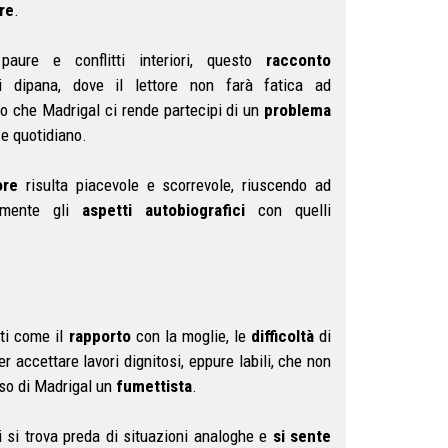
re
.
 paure e conflitti interiori, questo
racconto
 dipana, dove il lettore non farà fatica ad
 che Madrigal ci rende partecipi di un
problema
e quotidiano.
ore
risulta piacevole e scorrevole, riuscendo ad
tamente gli
aspetti autobiografici
con quelli
ti come il
rapporto
con la moglie, le
difficoltà
di
ler accettare lavori dignitosi, eppure labili, che non
aso di Madrigal un
fumettista
.
i si trova preda di situazioni analoghe e
si sente