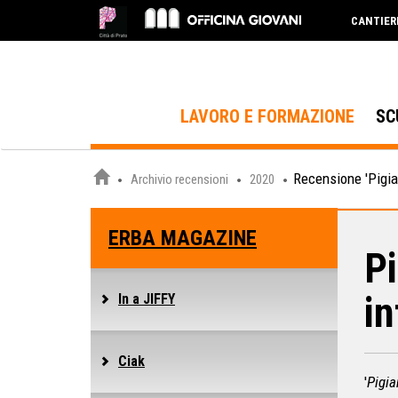
CANTIER
LAVORO E FORMAZIONE
SC
Recensione 'Pigiam
Archivio recensioni
2020
ERBA MAGAZINE
Pi
in
In a JIFFY
Ciak
'
Pigia