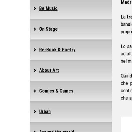
Madri
Be Music
La
tr
banal
On Stage
propr
Lo sa
Re-Book & Poetry
ad al
nel m
About Art
Quind
che p
conti
Comics & Games
che sp
Urban