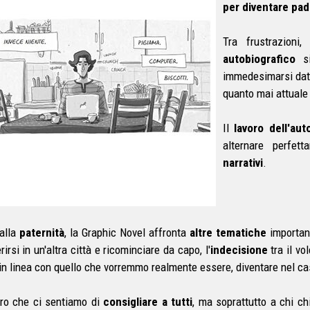
per diventare pad
Tra frustrazioni,
autobiografico
si
immedesimarsi dato
quanto mai attuale 
Il
lavoro dell'aut
alternare perfet
narrativi
.
 alla
paternità
, la Graphic Novel affronta
altre tematiche
importan
rirsi in un'altra città e ricominciare da capo, l'
indecisione
tra il vo
in linea con quello che vorremmo realmente essere, diventare nel c
bro che ci sentiamo di
consigliare a tutti
, ma soprattutto a chi ch