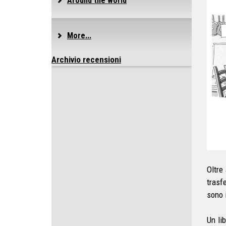
Around the world
More...
Archivio recensioni
Oltre
trasfe
sono 
Un li