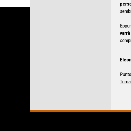
pers
sembr
Eppur
varrà
sempre
Eleon
Punto
Torna