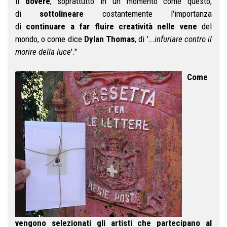
il
dovere
, soprattutto in un momento come questo,
di
sottolineare
costantemente l'importanza
di
continuare a far fluire creatività nelle vene
del
mondo, o come dice
Dylan Thomas
, di '
...infuriare contro il
morire della luce
'."
Come
vengono selezionati gli artisti che partecipano al