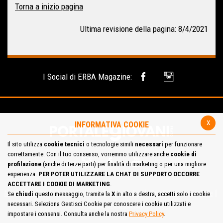
Torna a inizio pagina
Ultima revisione della pagina: 8/4/2021
I Social di ERBA Magazine:
x
INFORMATIVA COOKIE
Il sito utilizza
cookie tecnici
o tecnologie simili
necessari
per funzionare
correttamente. Con il tuo consenso, vorremmo utilizzare anche
cookie di
profilazione
(anche di terze parti) per finalità di marketing o per una migliore
esperienza.
PER POTER UTILIZZARE LA CHAT DI SUPPORTO OCCORRE
ACCETTARE I COOKIE DI MARKETING
.
Mappa del Sito
Privacy Policy
Cookie Policy
Contatta la redazione
Se
chiudi
questo messaggio, tramite la
X
in alto a destra, accetti solo i cookie
necessari. Seleziona Gestisci Cookie per conoscere i cookie utilizzati e
Cosa pensi del portale
impostare i consensi. Consulta anche la nostra
Privacy Policy
.