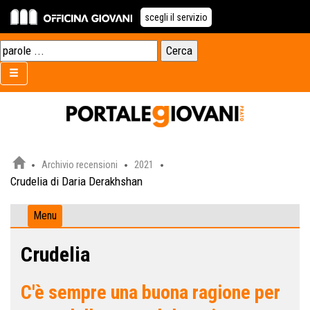
scegli il servizio
Archivio recensioni
2021
Crudelia di Daria Derakhshan
Menu
Crudelia
C'è sempre una buona ragione per