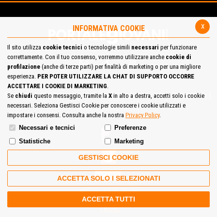
x
INFORMATIVA COOKIE
Il sito utilizza
cookie tecnici
o tecnologie simili
necessari
per funzionare
correttamente. Con il tuo consenso, vorremmo utilizzare anche
cookie di
profilazione
(anche di terze parti) per finalità di marketing o per una migliore
esperienza.
PER POTER UTILIZZARE LA CHAT DI SUPPORTO OCCORRE
ACCETTARE I COOKIE DI MARKETING
.
Mappa del Sito
Privacy Policy
Cookie Policy
Contatta la redazione
Se
chiudi
questo messaggio, tramite la
X
in alto a destra, accetti solo i cookie
necessari. Seleziona Gestisci Cookie per conoscere i cookie utilizzati e
Cosa pensi del portale
impostare i consensi. Consulta anche la nostra
Privacy Policy
.
Necessari e tecnici
Preferenze
Statistiche
Marketing
GESTISCI COOKIE
ACCETTA SOLO I SELEZIONATI
Comune di Prato
ACCETTA TUTTI
Tweet