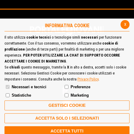
x
INFORMATIVA COOKIE
Il sito utilizza
cookie tecnici
o tecnologie simili
necessari
per funzionare
correttamente. Con il tuo consenso, vorremmo utilizzare anche
cookie di
profilazione
(anche di terze parti) per finalità di marketing o per una migliore
esperienza.
PER POTER UTILIZZARE LA CHAT DI SUPPORTO OCCORRE
ACCETTARE I COOKIE DI MARKETING
.
Mappa del Sito
Privacy Policy
Cookie Policy
Contatta la redazione
Se
chiudi
questo messaggio, tramite la
X
in alto a destra, accetti solo i cookie
necessari. Seleziona Gestisci Cookie per conoscere i cookie utilizzati e
Cosa pensi del portale
impostare i consensi. Consulta anche la nostra
Privacy Policy
.
Necessari e tecnici
Preferenze
Statistiche
Marketing
GESTISCI COOKIE
ACCETTA SOLO I SELEZIONATI
Comune di Prato
ACCETTA TUTTI