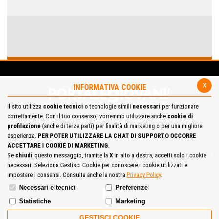
x
INFORMATIVA COOKIE
Il sito utilizza
cookie tecnici
o tecnologie simili
necessari
per funzionare
correttamente. Con il tuo consenso, vorremmo utilizzare anche
cookie di
profilazione
(anche di terze parti) per finalità di marketing o per una migliore
esperienza.
PER POTER UTILIZZARE LA CHAT DI SUPPORTO OCCORRE
ACCETTARE I COOKIE DI MARKETING
.
Mappa del Sito
Privacy Policy
Cookie Policy
Contatta la redazione
Se
chiudi
questo messaggio, tramite la
X
in alto a destra, accetti solo i cookie
necessari. Seleziona Gestisci Cookie per conoscere i cookie utilizzati e
Cosa pensi del portale
impostare i consensi. Consulta anche la nostra
Privacy Policy
.
Necessari e tecnici
Preferenze
Statistiche
Marketing
GESTISCI COOKIE