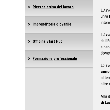
Ricerca attiva del lavoro
L’
Avv
un/a
inter
Imprenditoria giovanile
L’
Avv
dell’
Officina Start Hub
e pena
Comun
Formazione professionale
Lo sv
conos
al tem
oltre 
Alla 
di La