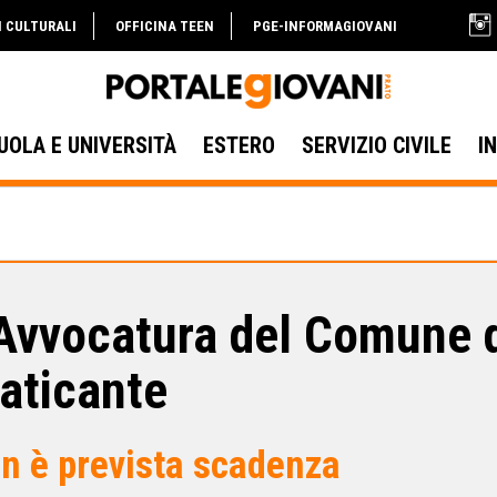
I CULTURALI
OFFICINA TEEN
PGE-INFORMAGIOVANI
UOLA E UNIVERSITÀ
ESTERO
SERVIZIO CIVILE
I
Avvocatura del Comune d
aticante
n è prevista scadenza