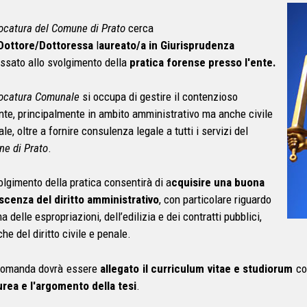
ocatura del Comune di Prato
cerca
Dottore/Dottoressa
l
aureato/a in Giurisprudenza
essato allo svolgimento della
pratica forense presso l'e
nte.
ocatura Comunale
si occupa di gestire il contenzioso
Ente, principalmente in ambito amministrativo ma anche civile
le, oltre a fornire consulenza legale a tutti i servizi del
e di Prato
.
olgimento della pratica consentirà di a
cquisire una buona
cenza del diritto amministrativo
, con particolare riguardo
a delle espropriazioni, dell’edilizia e dei contratti pubblici,
che del diritto civile e penale.
domanda dovrà essere
allegato il curriculum vitae e studiorum
co
urea e l'argomento della tesi
.