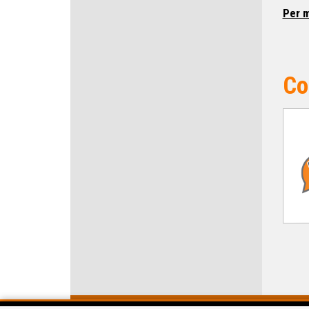
Per m
Co