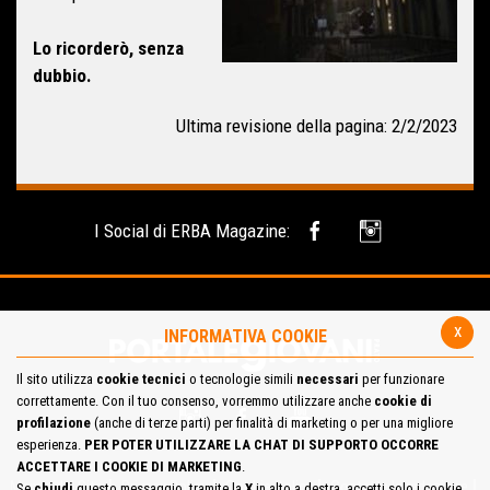
Lo ricorderò, senza
dubbio.
Ultima revisione della pagina: 2/2/2023
I Social di ERBA Magazine:
x
INFORMATIVA COOKIE
Il sito utilizza
cookie tecnici
o tecnologie simili
necessari
per funzionare
correttamente. Con il tuo consenso, vorremmo utilizzare anche
cookie di
profilazione
(anche di terze parti) per finalità di marketing o per una migliore
esperienza.
PER POTER UTILIZZARE LA CHAT DI SUPPORTO OCCORRE
ACCETTARE I COOKIE DI MARKETING
.
Mappa del Sito
Privacy Policy
Cookie Policy
Contatta la redazione
Se
chiudi
questo messaggio, tramite la
X
in alto a destra, accetti solo i cookie