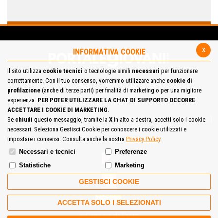
x
INFORMATIVA COOKIE
Il sito utilizza
cookie tecnici
o tecnologie simili
necessari
per funzionare
correttamente. Con il tuo consenso, vorremmo utilizzare anche
cookie di
profilazione
(anche di terze parti) per finalità di marketing o per una migliore
esperienza.
PER POTER UTILIZZARE LA CHAT DI SUPPORTO OCCORRE
ACCETTARE I COOKIE DI MARKETING
.
Mappa del Sito
Privacy Policy
Cookie Policy
Contatta la redazione
Se
chiudi
questo messaggio, tramite la
X
in alto a destra, accetti solo i cookie
necessari. Seleziona Gestisci Cookie per conoscere i cookie utilizzati e
Cosa pensi del portale
impostare i consensi. Consulta anche la nostra
Privacy Policy
.
Necessari e tecnici
Preferenze
Statistiche
Marketing
GESTISCI COOKIE
ACCETTA SOLO I SELEZIONATI
Comune di Prato