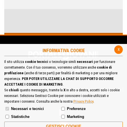
x
INFORMATIVA COOKIE
Il sito utilizza
cookie tecnici
o tecnologie simili
necessari
per funzionare
correttamente. Con il tuo consenso, vorremmo utilizzare anche
cookie di
profilazione
(anche di terze parti) per finalità di marketing o per una migliore
esperienza.
PER POTER UTILIZZARE LA CHAT DI SUPPORTO OCCORRE
ACCETTARE I COOKIE DI MARKETING
.
Mappa del Sito
Privacy Policy
Cookie Policy
Contatta la redazione
Se
chiudi
questo messaggio, tramite la
X
in alto a destra, accetti solo i cookie
necessari. Seleziona Gestisci Cookie per conoscere i cookie utilizzati e
Cosa pensi del portale
impostare i consensi. Consulta anche la nostra
Privacy Policy
.
Necessari e tecnici
Preferenze
Statistiche
Marketing
GESTISCI COOKIE