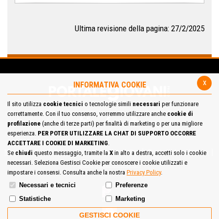
Ultima revisione della pagina: 27/2/2025
x
INFORMATIVA COOKIE
Il sito utilizza
cookie tecnici
o tecnologie simili
necessari
per funzionare
correttamente. Con il tuo consenso, vorremmo utilizzare anche
cookie di
profilazione
(anche di terze parti) per finalità di marketing o per una migliore
esperienza.
PER POTER UTILIZZARE LA CHAT DI SUPPORTO OCCORRE
ACCETTARE I COOKIE DI MARKETING
.
Mappa del Sito
Privacy Policy
Cookie Policy
Contatta la redazione
Se
chiudi
questo messaggio, tramite la
X
in alto a destra, accetti solo i cookie
necessari. Seleziona Gestisci Cookie per conoscere i cookie utilizzati e
Cosa pensi del portale
impostare i consensi. Consulta anche la nostra
Privacy Policy
.
Necessari e tecnici
Preferenze
Statistiche
Marketing
GESTISCI COOKIE