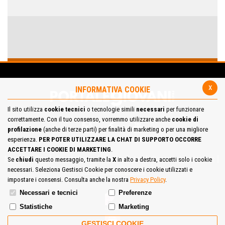
x
INFORMATIVA COOKIE
Il sito utilizza
cookie tecnici
o tecnologie simili
necessari
per funzionare
correttamente. Con il tuo consenso, vorremmo utilizzare anche
cookie di
profilazione
(anche di terze parti) per finalità di marketing o per una migliore
esperienza.
PER POTER UTILIZZARE LA CHAT DI SUPPORTO OCCORRE
ACCETTARE I COOKIE DI MARKETING
.
Mappa del Sito
Privacy Policy
Cookie Policy
Contatta la redazione
Se
chiudi
questo messaggio, tramite la
X
in alto a destra, accetti solo i cookie
necessari. Seleziona Gestisci Cookie per conoscere i cookie utilizzati e
Cosa pensi del portale
impostare i consensi. Consulta anche la nostra
Privacy Policy
.
Necessari e tecnici
Preferenze
Statistiche
Marketing
GESTISCI COOKIE