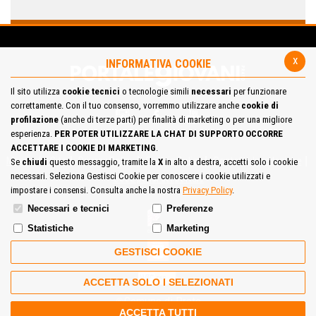
x
INFORMATIVA COOKIE
Il sito utilizza
cookie tecnici
o tecnologie simili
necessari
per funzionare
correttamente. Con il tuo consenso, vorremmo utilizzare anche
cookie di
profilazione
(anche di terze parti) per finalità di marketing o per una migliore
esperienza.
PER POTER UTILIZZARE LA CHAT DI SUPPORTO OCCORRE
ACCETTARE I COOKIE DI MARKETING
.
Mappa del Sito
Privacy Policy
Cookie Policy
Contatta la redazione
Se
chiudi
questo messaggio, tramite la
X
in alto a destra, accetti solo i cookie
necessari. Seleziona Gestisci Cookie per conoscere i cookie utilizzati e
Cosa pensi del portale
impostare i consensi. Consulta anche la nostra
Privacy Policy
.
Necessari e tecnici
Preferenze
Statistiche
Marketing
GESTISCI COOKIE
ACCETTA SOLO I SELEZIONATI
Comune di Prato
ACCETTA TUTTI